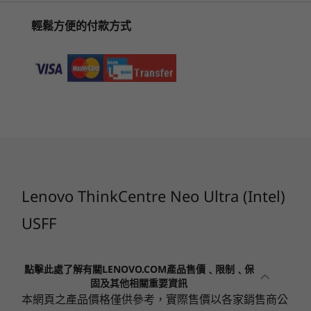
儲存裝置
(11)
(100)
(2
1
-
複合式耳機/麥克風插孔 (3.5 公釐)
輕鬆方便的付款方式
最高配備 4TB M.2 PCIe Gen4 2 個 SSD
2
-
2 個 USB-A (USB 10Gbps，1 個 Always On)
音訊
所有層級的頂級效能
透過可
2W 內建喇叭
3
-
USB-C® (USB 20Gbps)
專為多工處理和頂級效能而設計，第 14 代
運用 Thi
電源供應器組件
導向生
®
Gen Intel
Core™ i9 處理器是處理專案的
開始於
開始於
350W
元) 
完美選擇，不論是為下一個大型應用程式
NT$26,881
NT$24,
4
-
電源按鈕
可以即
進行程式設計或是編輯影片，都可確保您
技術規格可能因地區/型號而異。
集。
的專案能根據您的想法快速完成。
Lenovo ThinkCentre Neo Ultra (Intel)
5
-
電源接頭
USFF
連線功能
6
-
DisplayPort 1.4
先進的散熱增強效能
連接埠/插槽
點擊此處了解有關LENOVO.COM產品售價﹑限制﹑保
前側：
ThinkCentre Neo Ultra 桌機配備先進的冷卻系
固及其他相關重要資訊
7
-
USB-A (USB 5 Gbps)
®
統，消除了過熱的問題，讓您的裝置能始終保持在
USB-C
(USB 20Gbps)
本網頁之產品價格僅供參考，實際售價以各家銷售商公