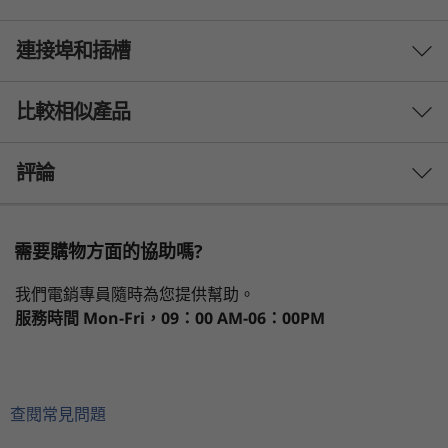
)
ThinkCentre Neo Ultra (Intel) 超小型尺寸規格
U
連接埠和插槽
效能
(USFF) 是一款 3.6L 的輕巧硬體支援 AI PC，節省空
間設計，能夠應對要求高的運算工作。整合了生成
S
處理器
式 AI 功能和軟體，可大幅提升生產力和創造力，
比較相似產品
F
®
®
為企業和內容創作者提供前所未有的效能。
最高搭載第 14 代 Intel
Core™ i9 與 Intel vPro
Enterprise 平台
3 Similiar products selected
F
評論
作業系統
What specs do you want to compare?
最高搭載 Windows 11 專業版
需要購物方面的協助嗎?
Windows 11 家用版
處理器
作業系統
記憶體
儲存裝置
顯示器
我們電銷專員隨時為您提供幫助。
服務時間
Mon-Fri，09：00 AM-06：00PM
顯示卡
正在瀏覽
®
®
最高可搭載 NVIDIA
GeForce RTX
4060
ThinkCentre
Lenovo
ThinkCe
Neo Ultra
ThinkCentre
Neo 50t
記憶體
查閱常見問題
(Intel) USFF
Neo 50a Gen 5
Intel To
最高搭載 64GB DDR5 (5200MHz) 2 x SODIMM
(27 inch Intel)