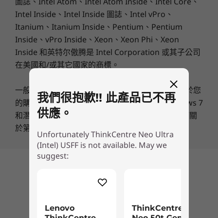
圖誌、Intel Atom、Intel Atom Inside、Intel Core、
Intel Inside、Intel Inside 圖誌、Intel vPro、
無線功能
15
-
選配：擴充槽插槽
Itanium、Itanium Inside、Pentium、Pentium
WiFi 6E*
Inside、vPro Inside、Xeon、Xeon Phi、Xeon
Wi-Fi 7
輕鬆升級提供無與倫比的靈活性
16
-
Kensington Security Slot™ 安全鎖插槽
Inside 和英特尔傲腾是 Intel Corporation 或其子公司
®
Bluetooth
5.2
ThinkCentre Neo Ultra AI PC 具備充足的記憶體
在美國和/或其它國家的商標。
和儲存裝置，可以輕鬆儲存大型媒體檔案、編輯影
*6GHz WiFi 6E 的運作取決於支援 WiFi 6E 的作業系統、路由器/AP/閘道的支援以及地區性法
片和進行圖形處理，毫不吃力，此外還可透過可提
一般：
瀏覽由Microsoft提供的主要訊息
可能適用於您
規認證和頻譜分配。
我們很抱歉!! 此產品已不再
供 AI 功能的選購獨立 NPU 卡片插槽，依據您的需
的購買，包括Windows 10、Windows 8、Windows 7
求進行升級和特定配置。這就是現代運算的強大威
供應。
技術規格可能因地區/型號而異。
和潛在的升級/降級的主要資訊。聯想公司不作任何關
力和彈性。
於第三方產品或服務的聲明或保證。
Unfortunately ThinkCentre Neo Ultra
設計
(Intel) USFF is not available. May we
suggest:
反應超快速的連線
螢幕
回到頂部
最多可支援 8 部獨立顯示器
透過 WiFi 7 的超速回應連線，您能夠以前所未有
的速度和低延遲，串流高品質影片、體驗沉浸式
體積
Lenovo
ThinkCentre
VR，並參加線上會議。ThinkCentre Neo Ultra
ThinkCentre
Neo 50t Gen 5