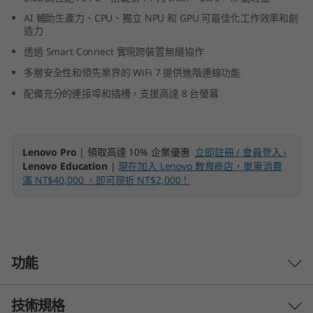
l
AI 輔助生產力、CPU、獨立 NPU 和 GPU 可最佳化工作效率和創
造力
t
透過 Smart Connect 實現跨裝置無縫協作
r
多層安全性和領先業界的 WiFi 7 提供進階連線功能
配備充分的連接埠和插槽，支援高達 8 台螢幕
a
(
Lenovo Pro
| 領取高達 10% 企業優惠
立即註冊 / 會員登入 ›
I
Lenovo Education
|
現在加入 Lenovo 教育商店，單筆消費
滿 NT$40,000 ，即可現折 NT$2,000！
n
t
e
功能
l
技術規格
時尚 AI PC 適合高負載工作