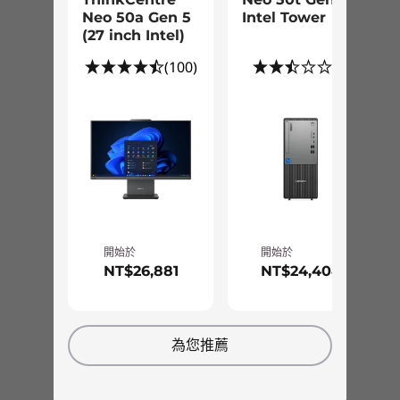
3.6L
USFF 具備線上身分驗證、加密和身分隱藏功能，
Neo 50a Gen 5
Intel Tower
進一步保護您的安全。
(27 inch Intel)
尺寸 (高 x 寬 x 深)
(100)
(2)
108 公釐 x 195 公釐 x 191 公釐 / 4.25 吋 x 7.67 吋 x 7.52
吋
重量
重量 3.5 公斤/7.72 磅起
顏色
月暈灰
開始於
開始於
技術規格可能因地區/型號而異。
NT$26,881
NT$24,404
永續發展
為您推薦
材料
機身採用 85% 的消費後再生材料 (PCC)