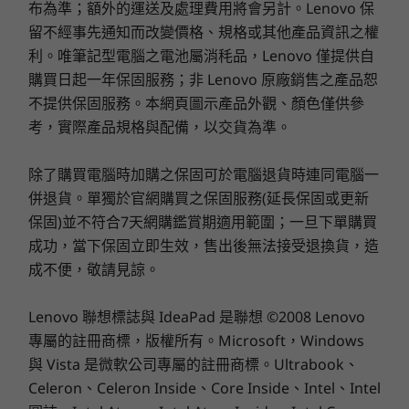
巔峰性能。採用高達 4 個散熱風扇，巧妙地從頂部
2 個 USB-A (USB 10Gbps，1 個 Always On)
布為準；額外的運送及處理費用將會另計。Lenovo 保
吸入冷空氣，並從底部後方釋出熱空氣，AI PC 能
複合式耳機/麥克風連接埠
8
-
HDMI® 2.1 (最高支援 4K@60Hz 解析度)
留不經事先通知而改變價格、規格或其他產品資訊之權
全天候保持冷卻並且全年無休順暢運作。
利。唯筆記型電腦之電池屬消秏品，Lenovo 僅提供自
後側：
購買日起一年保固服務；非 Lenovo 原廠銷售之產品恕
9
-
USB-A (USB 5 Gbps)
2 個 USB-A (USB 10Gbps)
不提供保固服務。本網頁圖示產品外觀、顏色僅供參
2 個 USB-A (USB 5 Gbps)
考，實際產品規格與配備，以交貨為準。
®
HDMI
2.1 (最高支援 4K@60Hz 解析度)
10
-
2 x USB-A (USB 10 Gbps)
DisplayPort 1.4
除了購買電腦時加購之保固可於電腦退貨時連同電腦一
乙太網路 (RJ45)
併退貨。單獨於官網購買之保固服務(延長保固或更新
11
-
乙太網路 (RJ45)
選購
選
®
HDMI
2.1 (最高支援 4K@60Hz 解析度) 與 3 個 DP 1.4 (僅
保固)並不符合7天網購鑑賞期適用範圍；一旦下單購買
適用於獨立顯示卡選項)
成功，當下保固立即生效，售出後無法接受退換貨，造
®
®
選配：Flex I/O 連接埠 #1 (VGA/DP/HDMI
/USB-C
/序列
12
-
DP 1.4*
成不便，敬請見諒。
埠)
Explore All Desktops
®
選配：Flex I/O 連接埠 #2 (VGA/DP/HDMI
/序列埠/乙太
Lenovo 聯想標誌與 IdeaPad 是聯想 ©2008 Lenovo
13
-
HDMI® 2.1 支援解析度最高達 4K@60Hz*
網路連接埠 - RJ45)
專屬的註冊商標，版權所有。Microsoft，Windows
與 Vista 是微軟公司專屬的註冊商標。Ultrabook、
USB 連接埠傳輸速度為估計值，並取決於許多因素，例如主機/週邊裝置的處理能力、檔案屬
14
-
2 x DP 1.4*
Celeron、Celeron Inside、Core Inside、Intel、Intel
性、系統配置和作業環境；實際速度會有所不同，而且可能不如預期。