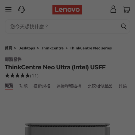
L
跳至主要內容
e
n
o
首頁
>
Desktops
>
ThinkCentre
>
ThinkCentre Neo series
v
即將發售
ThinkCentre Neo Ultra (Intel) USFF
o
(11)
T
概覽
功能
技術規格
連接埠和插槽
比較相似產品
評論
h
i
n