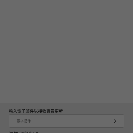
專門打造且省電
這款 AI PC 採用 85% 的消費後再生材料，頂蓋和
中段機身採用 50% 水化鋁與 50% 再生鋁，頂蓋內
裝和底蓋則採用塑膠生物質材料。此系統還通過了
®
多項能源效率認證例如 ENERGY STAR
8.0、
輸入電子郵件以接收寶貴更新
EPEAT™ Gold 等以最大程度地降低能源成本。
電子郵件