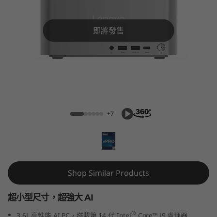
k
C
即將發售
e
n
t
ThinkCentre Neo Ultra (Intel) USFF
r
+7
e
N
e
Shop Similar Products
o
超小型尺寸，超強大 AI
U
®
3.6L 高性能 AI PC，搭載第 14 代 Intel
Core™ i9 處理器