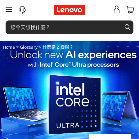
什
跳至主要內容
么
是
Z
Home
>
Glossary
> 什麼是 Z 緩衝？
缓
冲
？