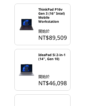
ThinkPad P16v
Gen 3 (16″ Intel)
Mobile
Workstation
開始於
NT$89,509
IdeaPad 5i 2-in-1
(14'', Gen 10)
開始於
NT$46,098