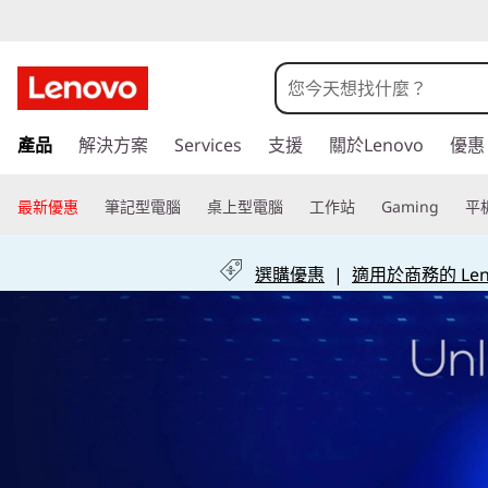
什
么
是
跳
產品
解決方案
Services
支援
關於Lenovo
優惠
至
写
主
要
最新優惠
筆記型電腦
桌上型電腦
工作站
Gaming
平
保
內
容
护
選購優惠
|
適用於商務的 Leno
？