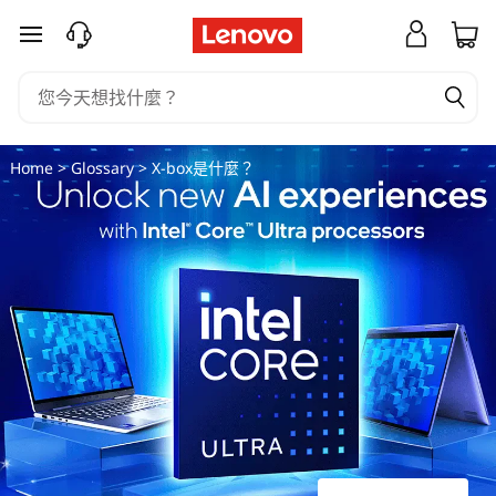
X
跳至主要內容
-
b
o
Home
>
Glossary
> X-box是什麼？
x
是
什
麼
？