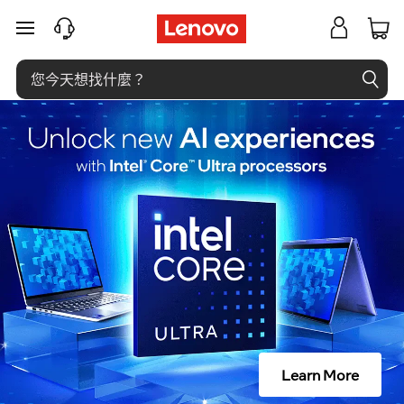
什
跳至主要內容
麼
是
圖
靈
完
備
性
？
Learn More