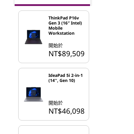
ThinkPad P16v
Gen 3 (16″ Intel)
Mobile
Workstation
開始於
NT$89,509
IdeaPad 5i 2-in-1
(14'', Gen 10)
開始於
NT$46,098