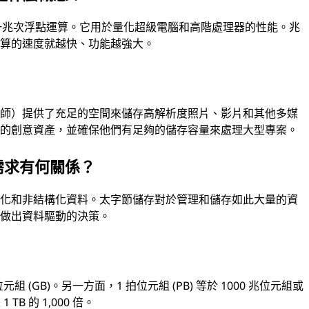
每秒一兆次浮點運算。它用於量化超級電腦和高階處理器的性能。兆
計算的速度就越快、功能越強大。
？
影師）提供了充足的空間來儲存高解析度照片、影片和其他多媒
們的創意資產，並確保他們有足夠的儲存容量來處理大型專案。
需求有何關係？
構化和非結構化資料。太字節儲存對於管理和儲存如此大量的資
並做出資料驅動的決策。
位元組 (GB)。另一方面，1 拍位元組 (PB) 等於 1000 兆位元組或
TB 的 1,000 倍。