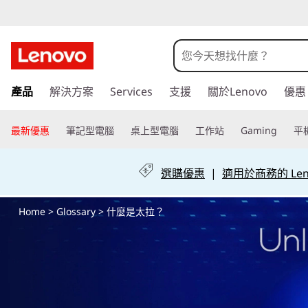
什
麼
是
跳
產品
解決方案
Services
支援
關於Lenovo
優惠
至
太
主
要
最新優惠
筆記型電腦
桌上型電腦
工作站
Gaming
平
拉
內
容
？
選購優惠
|
適用於商務的 Leno
Home
>
Glossary
> 什麼是太拉？