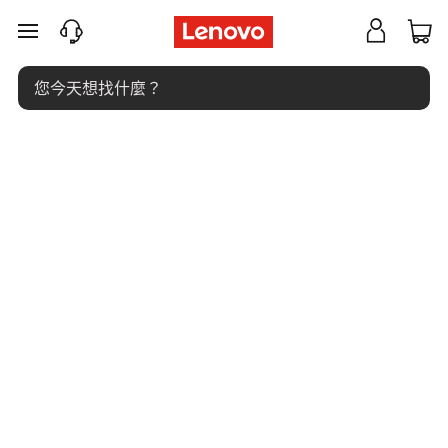
什
跳至主要內容
麼
是
C
Home
>
Glossary
> 什麼是CPU-Z？
P
U
-
Z
？