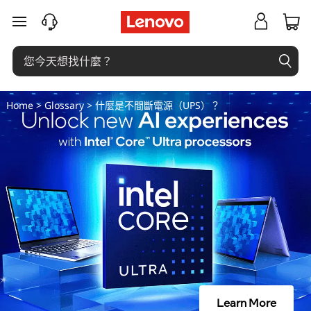
什
跳至主要內容
麼
是
不
Home
>
Glossary
> 什麼是不間斷電源（UPS）？
間
斷
電
源
（
U
Learn More