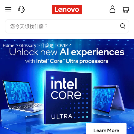
什
跳至主要內容
麼
是
T
Home
>
Glossary
> 什麼是 TCP/IP？
C
P
/
I
P
？
Learn More