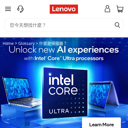
什
跳至主要內容
麼
是
掃
Home
>
Glossary
> 什麼是掃描器？
描
器
？
Learn More