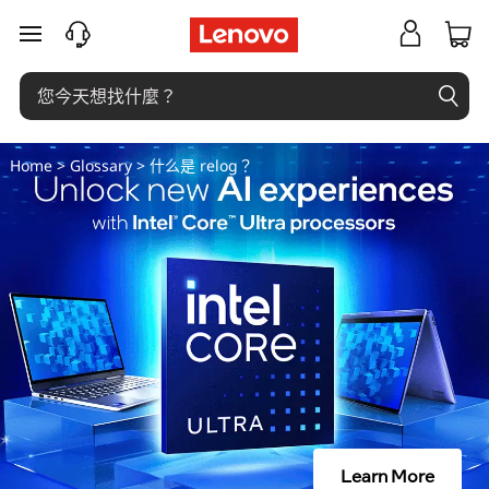
什
跳至主要內容
么
是
r
Home
>
Glossary
> 什么是 relog？
e
l
o
g
？
Learn More