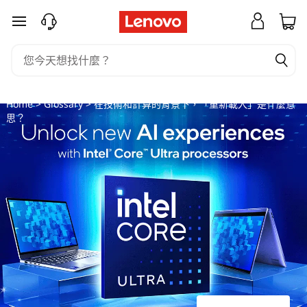
在
跳至主要內容
技
術
和
Home
>
Glossary
> 在技術和計算的背景下，「重新載入」是什麼意
思？
計
算
的
背
景
下