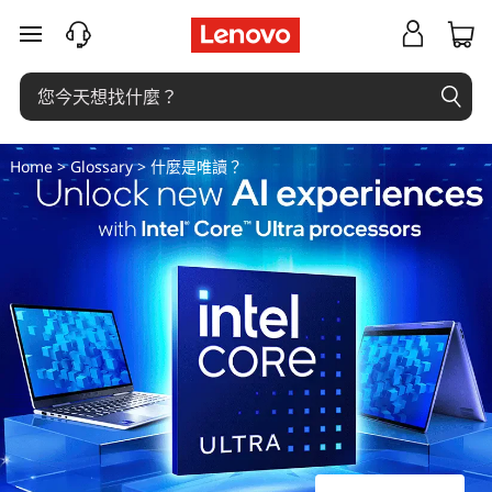
什
跳至主要內容
么
是
只
Home
>
Glossary
> 什麼是唯讀？
读
？