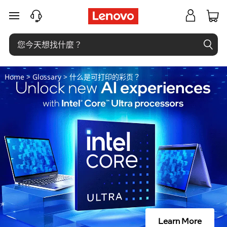
什
跳至主要內容
么
是
可
Home
>
Glossary
> 什么是可打印的彩页？
打
印
的
彩
页
？
Learn More