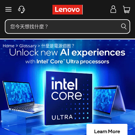
什
跳至主要內容
麼
是
電
Home
>
Glossary
> 什麼是電源迴圈？
源
迴
圈
？
Learn More