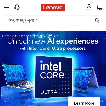
什
跳至主要內容
么
是
纵
Home
>
Glossary
> 什么是纵向模式？
向
模
式
？
Learn More