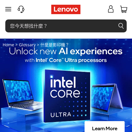
什
跳至主要內容
麼
是
影
Home
>
Glossary
> 什麼是影印機？
印
機
？
Learn More