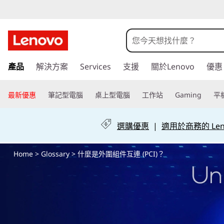
什
麼
是
跳
產品
解決方案
Services
支援
關於Lenovo
優惠
至
外
主
要
最新優惠
筆記型電腦
桌上型電腦
工作站
Gaming
平
圍
內
容
組
選購優惠
|
適用於商務的 Leno
件
Home
>
Glossary
> 什麼是外圍組件互連 (PCI)？
互
連
(