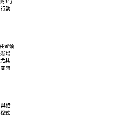
減少了
或行動
裝置領
在新增
者尤其
的關閉
片與插
動程式