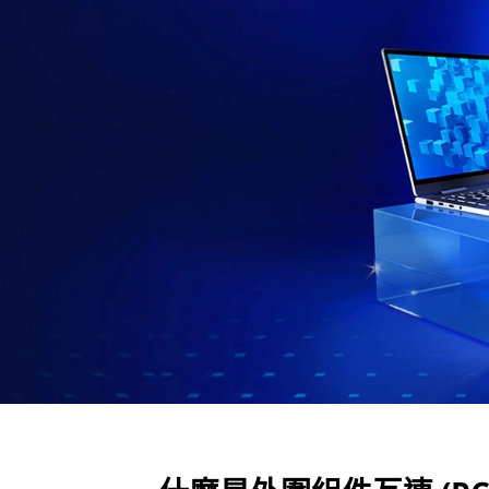
P
C
I
)
？