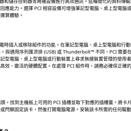
適配器和儲存控制器等周邊設備進行高效通訊。這種簡化的資料傳輸
應能力。選擇 PCI 相容設備可增強筆記型電腦、桌上型電腦
的運算體驗。
統通電時插入或移除組件的功能。在筆記型電腦、桌上型電腦和行動
用序列匯流排 (USB) 或 Thunderbolt™ 不同，PCI 需要
筆記型電腦、桌上型電腦或行動裝置上尋求無縫裝置管理的使用
效、靈活的硬體配置。在處理 PCI 組件時，請務必確保正確
插頭。找到主機板上可用的 PCI 插槽並取下對應的插槽蓋。將卡
絲或閂鎖固定該卡，然後打開電腦電源。安裝該卡所需的任何驅