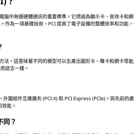
I)？
平板電腦中無縫硬體通訊的重要標準。它透過為顯示卡、音效卡和網
。作為一項基礎技術，PCI 提高了電子設備的整體效率和功能，
？
連接方法。這意味著不同的模型可以生產出圖形卡、聲卡和網卡等能
通用語言一樣。
組件互連擴充 (PCI-X) 和 PCI Express (PCIe)。與先前的
的效能。
何不同？