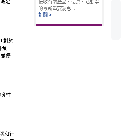
保滿足
接收有關產品、優惠、活動等
的最新重要消息...
訂閱 >
 對於
料頻
遲並優
揮發性
腦和行