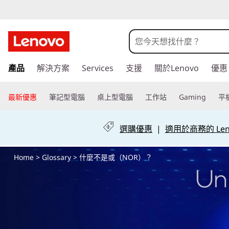
什
麼
不
跳
產品
解決方案
Services
支援
關於Lenovo
優惠
至
是
主
要
最新優惠
筆記型電腦
桌上型電腦
工作站
Gaming
平
或
內
容
（
選購優惠
|
適用於商務的 Leno
N
Home
>
Glossary
> 什麼不是或（NOR）？
O
R
）