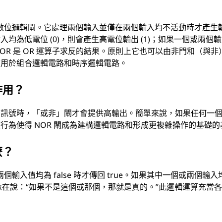
的數位邏輯閘。它處理兩個輸入並僅在兩個輸入均不活動時才產生
均為低電位 (0)，則會產生高電位輸出 (1)；如果一個或兩個
。 NOR 是 OR 運算子求反的結果。原則上它也可以由非門和（與
應用於組合邏輯電路和時序邏輯電路。
作用？
高訊號時，「或非」閘才會提供高輸出。簡單來說，如果任何一
行為使得 NOR 閘成為建構邏輯電路和形成更複雜操作的基礎的
麼？
輸入值均為 false 時才傳回 true。如果其中一個或兩個輸入
e。這就像在說：“如果不是這個或那個，那就是真的。”此邏輯運算充當