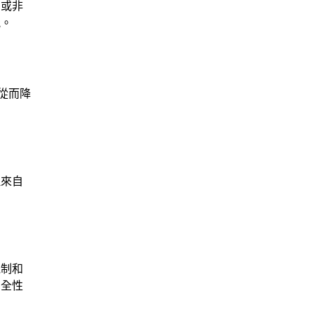
，或非
能。
從而降
理來自
機制和
安全性