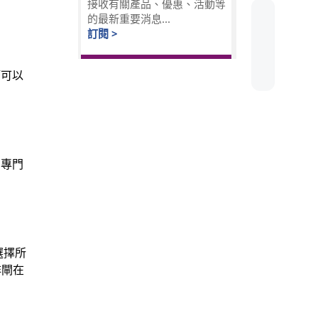
接收有關產品、優惠、活動等
的最新重要消息...
訂閱 >
師可以
中專門
選擇所
非閘在