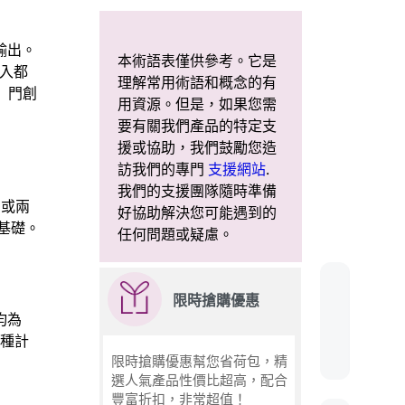
輸出。
本術語表僅供參考。它是
輸入都
理解常用術語和概念的有
非）門創
用資源。但是，如果您需
要有關我們產品的特定支
援或協助，我們鼓勵您造
訪我們的專門
支援網站
.
我們的支援團隊隨時準備
個或兩
好協助解決您可能遇到的
基礎。
任何問題或疑慮。
限時搶購優惠
均為
各種計
限時搶購優惠幫您省荷包，精
選人氣產品性價比超高，配合
豐富折扣，非常超值！