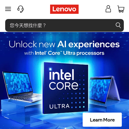
什
跳至主要內容
么
是
内
存
管
理
器
？
Learn More