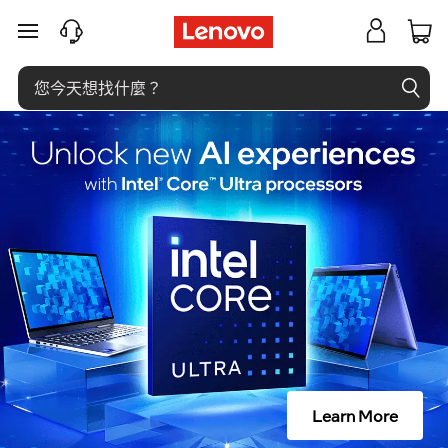
什
跳至主要內容
麼
是
著
陸
頁
？
Learn More