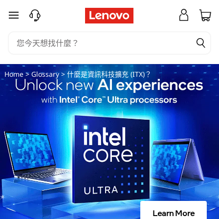
什
跳至主要內容
麼
是
資
Home
>
Glossary
> 什麼是資訊科技擴充 (ITX)？
訊
科
技
擴
充
(
Learn More