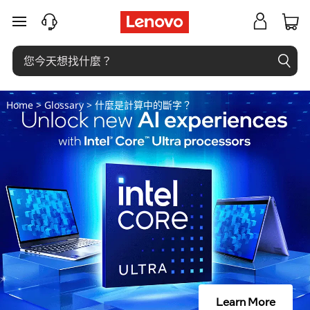
什
跳至主要內容
麼
是
計
Home
>
Glossary
> 什麼是計算中的斷字？
算
中
的
斷
字
？
Learn More