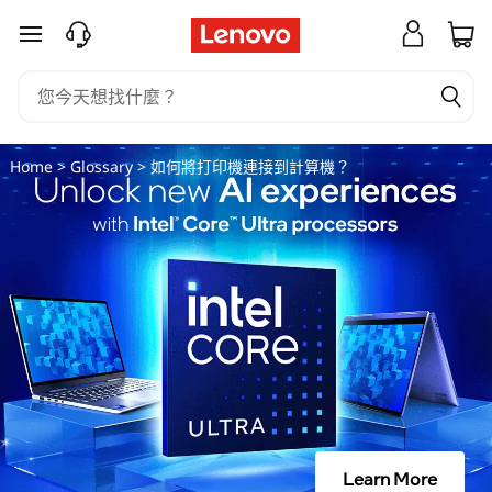
如
跳至主要內容
何
将
打
Home
>
Glossary
> 如何將打印機連接到計算機？
印
机
连
接
到
计
Learn More