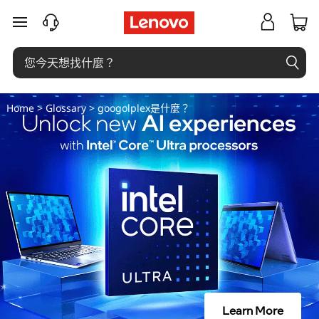
g
跳至主要內容
o
o
g
Home
>
Glossary
> googolplex是什麼？
o
l
p
l
e
x
Learn More