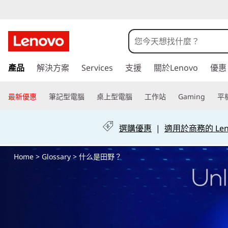
什
么
是
跳
產品
解決方案
Services
支援
關於Lenovo
優惠
至
田
主
要
最新優惠
筆記型電腦
桌上型電腦
工作站
Gaming
平
野
內
容
？
選購優惠
|
適用於商務的 Leno
Home
>
Glossary
> 什么是田野？