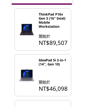
ThinkPad P16v
Gen 3 (16″ Intel)
Mobile
Workstation
開始於
NT$89,507
IdeaPad 5i 2-in-1
(14'', Gen 10)
開始於
NT$46,098