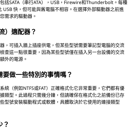
A（串行ATA），USB，Firewire和Thunderbolt。每種
比 USB 快，但可能與舊電腦不相容。在選擇外部驅動器之前進
足您需求的驅動器。
流）適配器？
配器，可插入牆上插座供電，但某些型號需要筆記型電腦的交流
前檢查這一點很重要，因為某些型號僅在插入另一台設備的交流
何額外的電源。
需要做一些特別的事情嗎？
統（例如NTFS或FAT）正確格式化它非常重要，它們都有優
數據類型。此過程只需幾分鐘，但請確保在格式化之前備份已存
某些型號安裝驅動程式或軟體，具體取決於它使用的連接類型
少？