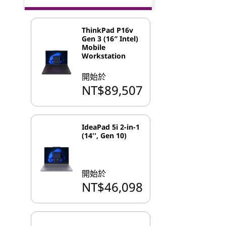
ThinkPad P16v
Gen 3 (16″ Intel)
Mobile
Workstation
開始於
NT$89,507
IdeaPad 5i 2-in-1
(14'', Gen 10)
開始於
NT$46,098