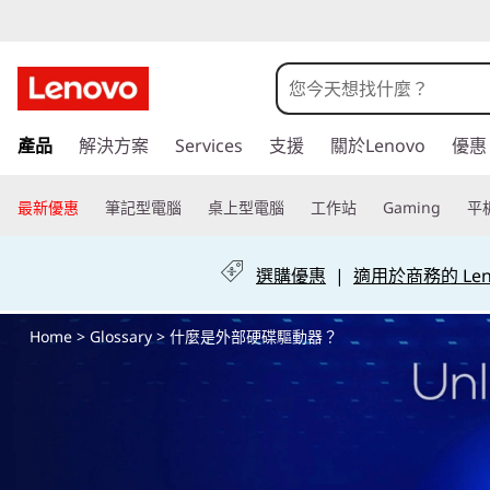
什
麼
是
跳
產品
解決方案
Services
支援
關於Lenovo
優惠
至
外
主
要
最新優惠
筆記型電腦
桌上型電腦
工作站
Gaming
平
部
內
容
硬
選購優惠
|
適用於商務的 Leno
碟
Home
>
Glossary
> 什麼是外部硬碟驅動器？
驅
動
器