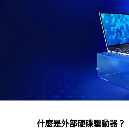
？
什麼是外部硬碟驅動器？