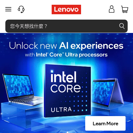
什
跳至主要內容
麼
是
資
料
探
勘
？
Learn More