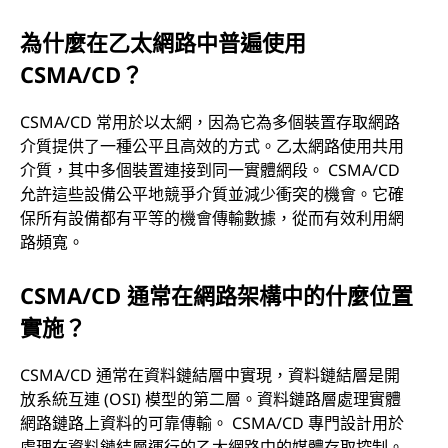
感
為什麼在乙太網路中普遍使用
知
CSMA/CD？
多
CSMA/CD 常用於以太網，因為它為多個裝置存取網路
介質提供了一種公平且高效的方式。乙太網路使用共用
路
介質，其中多個裝置連接到同一實體網段。 CSMA/CD
允許這些設備公平地競爭介質並減少衝突的機會。它確
存
保所有設備都有平等的機會傳輸數據，從而有效利用網
取
路頻寬。
並
CSMA/CD 通常在網路架構中的什麼位置
實施？
處
CSMA/CD 通常在資料鏈結層中實現，資料鏈結層是開
理
放系統互連 (OSI) 模型的第二層。資料鏈路層處理實體
網路鏈路上資料的可靠傳輸。 CSMA/CD 專門設計用於
網
處理在資料鏈結層運行的乙太網路中的媒體存取控制。