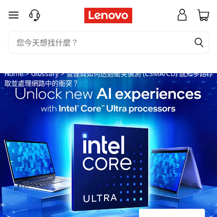
營
跳至主要內容
運
商
如
Home
>
Glossary
> 營運商如何透過衝突偵測 (CSMA/CD) 感知多路存
取並處理網路中的衝突？
何
透
過
衝
突
偵