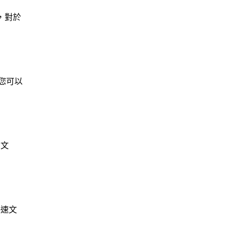
，對於
使您可以
的文
快速文