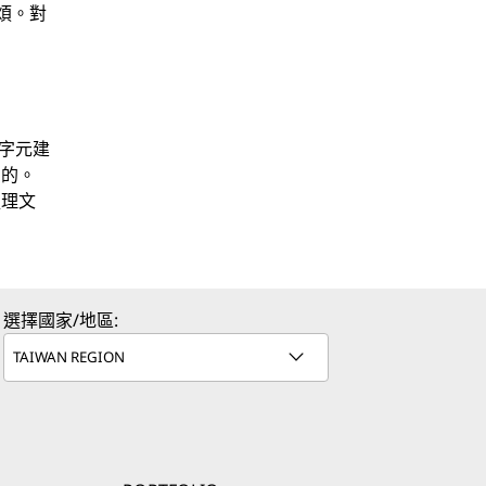
煩。對
示字元建
制的。
處理文
選擇國家/地區: