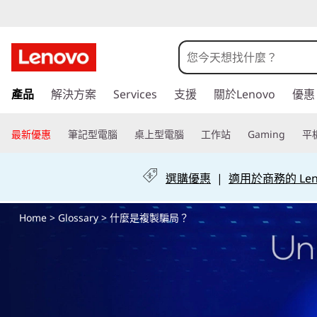
什
麼
是
跳
產品
解決方案
Services
支援
關於Lenovo
優惠
至
複
主
要
最新優惠
筆記型電腦
桌上型電腦
工作站
Gaming
平
製
內
容
騙
選購優惠
|
適用於商務的 Leno
局
Home
>
Glossary
> 什麼是複製騙局？
？