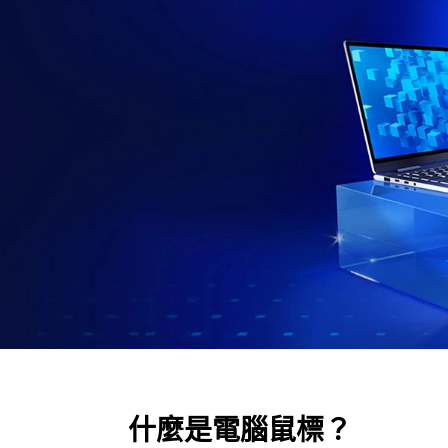
病
毒
嗎
&
回
收
什麼是電腦鼠標？