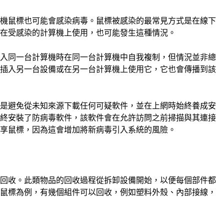
算機鼠標也可能會感染病毒。鼠標被感染的最常見方式是在線下
或在受感染的計算機上使用，也可能發生這種情況。
進入同一台計算機時在同一台計算機中自我複制，但情況並非總
其插入另一台設備或在另一台計算機上使用它，它也會傳播到該
法是避免從未知來源下載任何可疑軟件，並在上網時始終養成安
始終安裝了防病毒軟件，該軟件會在允許訪問之前掃描與其連接
共享鼠標，因為這會增加將新病毒引入系統的風險。
樣回收。此類物品的回收過程從拆卸設備開始，以便每個部件都
腦鼠標為例，有幾個組件可以回收，例如塑料外殼、內部接線，