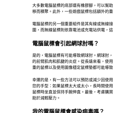
大多數電腦鼠標的底部還有橡膠腳，可以幫
移而積聚。此外，一些遊戲鼠標包括額外的
電腦鼠標的另一個重要組件是其有線或無線
圍，而無線鼠標則依靠電池或充電站供電，
電腦鼠標會引起網球肘嗎？
是的，電腦鼠標有可能導致網球肘。網球肘
的前臂肌肉和肌腱的炎症。從長遠來看，使
重的鼠標以及使用圖像穩定鼠標墊都可能導
幸運的是，有一些方法可以預防或減少因使
您的手型：如果鼠標太大或太小，長時間使
鼠標時坐直並保持手腕伸直。最後，考慮購
助於減輕壓力。
我的電腦鼠標會感染病毒嗎？