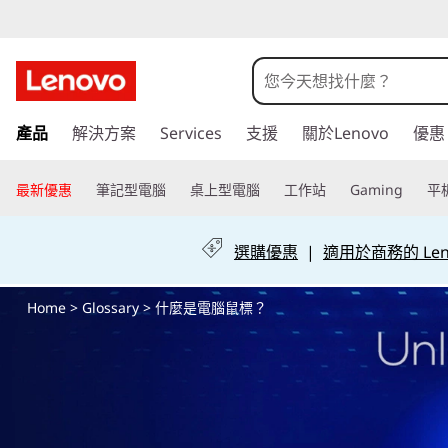
電
腦
滑
跳
產品
解決方案
Services
支援
關於Lenovo
優惠
至
鼠
主
要
最新優惠
筆記型電腦
桌上型電腦
工作站
Gaming
平
|
內
容
電
選購優惠
|
適用於商務的 Leno
腦
Home
>
Glossary
> 什麼是電腦鼠標？
滑
鼠
有