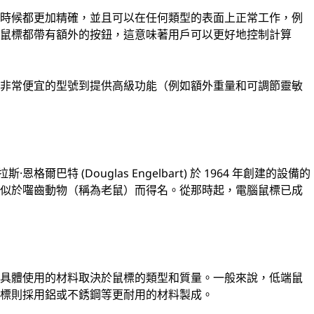
何時候都更加精確，並且可以在任何類型的表面上正常工作，例
多鼠標都帶有額外的按鈕，這意味著用戶可以更好地控制計算
從非常便宜的型號到提供高級功能（例如額外重量和可調節靈敏
爾巴特 (Douglas Engelbart) 於 1964 年創建的設備的
類似於囓齒動物（稱為老鼠）而得名。從那時起，電腦鼠標已成
但具體使用的材料取決於鼠標的類型和質量。一般來說，低端鼠
鼠標則採用鋁或不銹鋼等更耐用的材料製成。