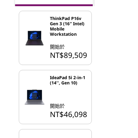
ThinkPad P16v
Gen 3 (16″ Intel)
Mobile
Workstation
開始於
NT$89,509
IdeaPad 5i 2-in-1
(14'', Gen 10)
開始於
NT$46,098