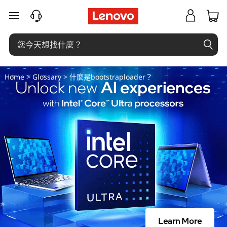
什
跳至主要內容
麼
是
b
Home
>
Glossary
> 什麼是bootstraploader？
o
o
t
s
t
r
Learn More