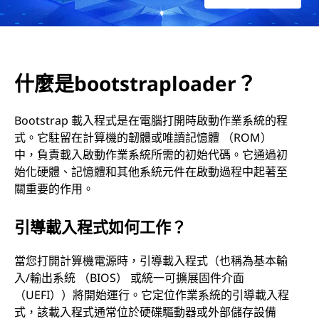
a
p
l
什麼是bootstraploader？
o
Bootstrap 載入程式是在電腦打開時啟動作業系統的程
a
式。它駐留在計算機的韌體或唯讀記憶體 （ROM）
中，負責載入啟動作業系統所需的初始代碼。它通過初
d
始化硬體、記憶體和其他系統元件在啟動過程中起著至
e
關重要的作用。
r
引導載入程式如何工作？
？
當您打開計算機電源時，引導載入程式（也稱為基本輸
入/輸出系統 （BIOS） 或統一可擴展固件介面
（UEFI））將開始運行。它定位作業系統的引導載入程
式，該載入程式通常位於硬碟驅動器或外部儲存設備