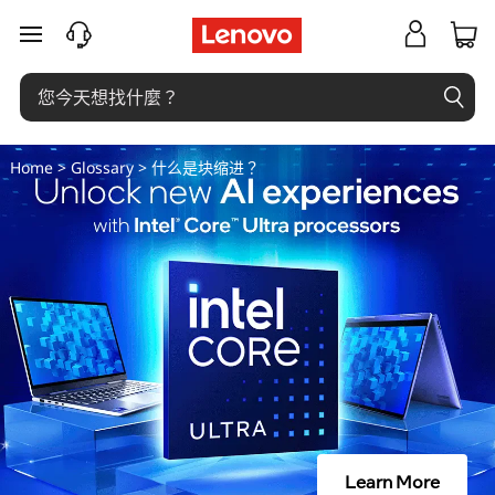
什
跳至主要內容
么
是
块
Home
>
Glossary
> 什么是块缩进？
缩
进
？
Learn More