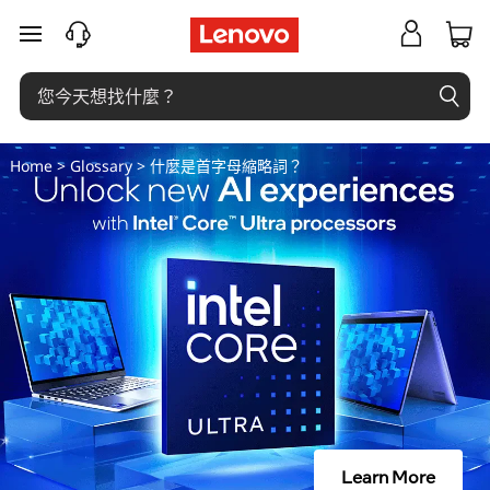
什
跳至主要內容
麼
是
首
Home
>
Glossary
> 什麼是首字母縮略詞？
字
母
縮
略
詞
？
Learn More