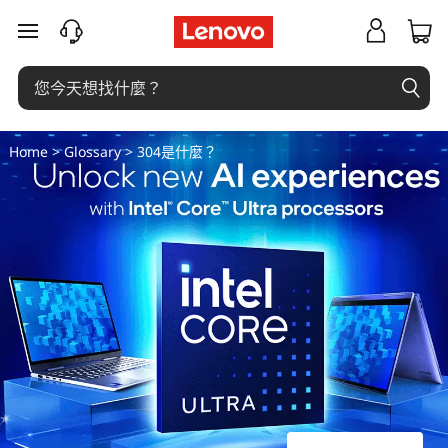
3
跳至主要內容
0
4
是
Home
>
Glossary
> 304是什麼？
什
麼
？