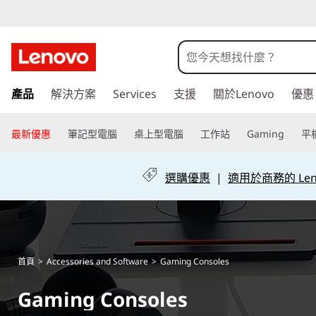
遊
戲
主
跳
產品
解決方案
Services
支援
關於Lenovo
優惠
至
機
主
要
最新優惠
筆記型電腦
桌上型電腦
工作站
Gaming
平
和
內
容
遊
選購優惠
|
適用於商務的 Leno
戲
控
首頁
>
Accessories and Software
>
Gaming Consoles
制
Gaming Consoles
器