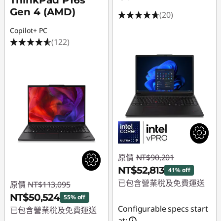
6
ThinkPad P16s
Gen 4 (AMD)
(20)
v
Copilot+ PC
(122)
原價
NT$90,201
NT$52,813
41% off
已包含營業稅及免費運送
原價
NT$113,095
NT$50,524
55% off
即時折扣： :
-
Configurable specs start
已包含營業稅及免費運送
NT$37,388
at: