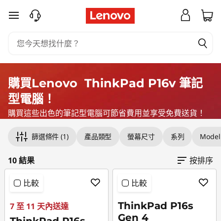
T
跳至主要內容
h
i
n
購買Lenovo ThinkPad P16v 筆記
k
型電腦！
p
購買這些出色的筆記型電腦可節省費用並享受免費送貨！
Original Price 113095.00 TWD Discounted Pri
Original Price 90201.00 TWD Discounted Pric
Original Price 90203.00 TWD Discounted Pric
Original Price 82666.00 TWD Discounted Pric
Original Price 82695.00 TWD Discounted Pri
Original Price 83365.00 TWD Discounted Pri
Original Price 103204.00 TWD Discounted Pri
Original Price 126302.00 TWD Discounted Pri
Original Price 149293.00 TWD Discounted Pri
Original Price 324196.00 TWD Discounted Pri
a
篩選條件
(1)
產品類型
螢幕尺寸
系列
Model
d
10 結果
按排序
P
比較
比較
1
ThinkPad P16s
7 至 11 天內送達
Gen 4