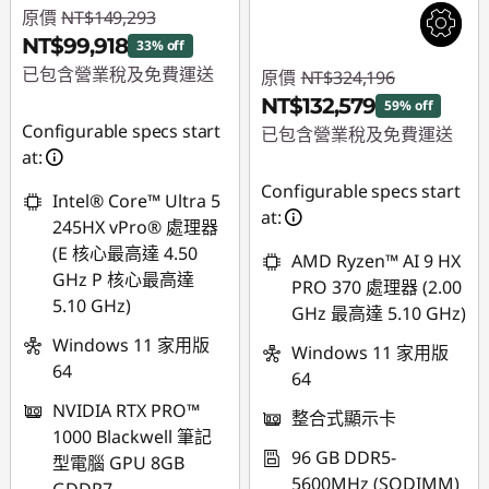
原價
NT$149,293
NT$99,918
33% off
已包含營業稅及免費運送
原價
NT$324,196
NT$132,579
59% off
即時折扣： :
-
Configurable specs start
已包含營業稅及免費運送
NT$49,375
at:
即時折扣： :
-
Configurable specs start
NT$191,617
Intel® Core™ Ultra 5
at:
245HX vPro® 處理器
(E 核心最高達 4.50
AMD Ryzen™ AI 9 HX
GHz P 核心最高達
PRO 370 處理器 (2.00
5.10 GHz)
GHz 最高達 5.10 GHz)
Windows 11 家用版
Windows 11 家用版
64
64
NVIDIA RTX PRO™
整合式顯示卡
1000 Blackwell 筆記
96 GB DDR5-
型電腦 GPU 8GB
5600MHz (SODIMM)