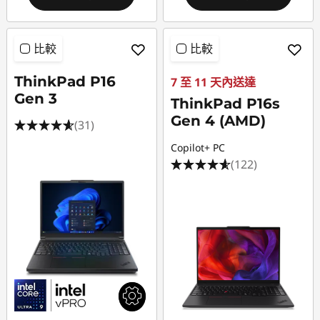
比較
比較
ThinkPad P16
7 至 11 天內送達
Gen 3
ThinkPad P16s
Gen 4 (AMD)
(31)
Copilot+ PC
(122)