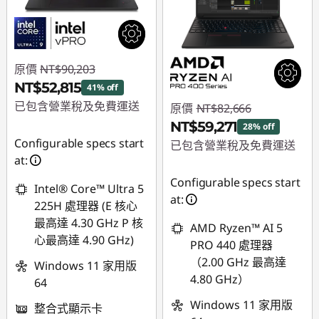
原價
NT$90,203
NT$52,815
41% off
已包含營業稅及免費運送
原價
NT$82,666
NT$59,271
28% off
即時折扣： :
-
Configurable specs start
已包含營業稅及免費運送
NT$37,388
at:
即時折扣： :
-
Configurable specs start
NT$23,395
Intel® Core™ Ultra 5
at:
225H 處理器 (E 核心
最高達 4.30 GHz P 核
AMD Ryzen™ AI 5
心最高達 4.90 GHz)
PRO 440 處理器
（2.00 GHz 最高達
Windows 11 家用版
4.80 GHz）
64
Windows 11 家用版
整合式顯示卡