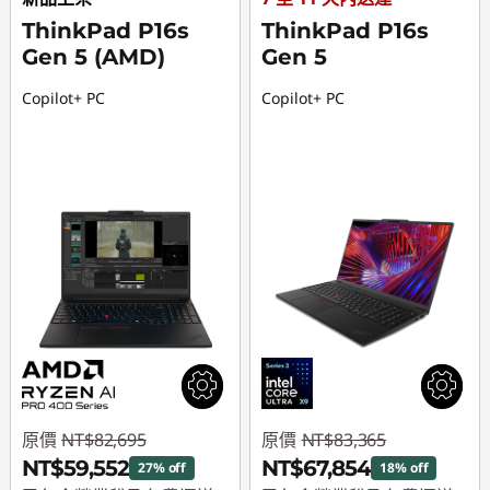
ThinkPad P16s
ThinkPad P16s
Gen 5 (AMD)
Gen 5
Copilot+ PC
Copilot+ PC
原價
NT$82,695
原價
NT$83,365
NT$59,552
NT$67,854
27% off
18% off