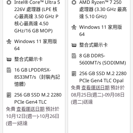
Intel® Core™ Ultra 5
AMD Ryzen™ 7 250
226V 處理器 (LPE 核
處理器 (3.30 GHz 最高
心最高達 3.50 GHz P
達 5.10 GHz)
核心最高達 4.50
Windows 11 家用版
GHz/16 GB MOP)
64
Windows 11 家用版
整合式顯示卡
64
8 GB DDR5-
整合式顯示卡
5600MT/s (SODIMM)
16 GB LPDDR5X-
256 GB SSD M.2 2280
8533MT/s（封裝內記
PCIe Gen4 TLC Opal
憶體）
免費
查看運送日期
預計於
256 GB SSD M.2 2280
08月25日(週二)-09月08日
PCIe Gen4 TLC
(週二)送達
免費
查看運送日期
預計於
10月12日(週一)-10月26日
(週一)送達