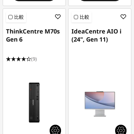
比較
比較
ThinkCentre M70s
IdeaCentre AIO i
Gen 6
(24", Gen 11)
(9)