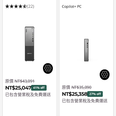
(22)
Copilot+ PC
原價
NT$43,091
原價
NT$35,090
NT$25,047
41% off
NT$25,358
已包含營業稅及免費運送
27% off
已包含營業稅及免費運送
即時折扣： :
-
NT$18,044
即時折扣： :
-