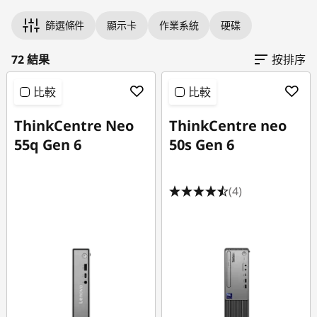
Original Price 41990.00 TWD Discounted Price 233
Original Price 40690.00 TWD Discounted Price 233
Original Price 42290.00 TWD Discounted Price 236
Original Price 42591.00 TWD Discounted Price 238
Original Price 45790.00 TWD Discounted Price 240
Original Price 43291.00 TWD Discounted Price 244
Original Price 41590.00 TWD Discounted Price 245
Original Price 33601.00 TWD Discounted Price 247
Original Price 51091.00 TWD Discounted Price 248
Original Price 33101.00 TWD Discounted Price 250
Original Price 43091.00 TWD Discounted Price 250
Original Price 35090.00 TWD Discounted Price 253
Original Price 47791.00 TWD Discounted Price 254
Original Price 52291.00 TWD Discounted Price 254
Original Price 47691.00 TWD Discounted Price 256
Original Price 43291.00 TWD Discounted Price 257
Original Price 49790.00 TWD Discounted Price 260
Original Price 38201.00 TWD Discounted Price 260
Original Price 51591.00 TWD Discounted Price 263
Original Price 47191.00 TWD Discounted Price 266
Original Price 39300.00 TWD Discounted Price 268
Original Price 56301.00 TWD Discounted Price 270
Original Price 51991.00 TWD Discounted Price 271
Original Price 47191.00 TWD Discounted Price 273
Original Price 41901.00 TWD Discounted Price 280
Original Price 40400.00 TWD Discounted Price 287
Original Price 48390.00 TWD Discounted Price 293
篩選條件
顯示卡
作業系統
硬碟
72 結果
按排序
比較
比較
ThinkCentre Neo
ThinkCentre neo
55q Gen 6
50s Gen 6
(4)