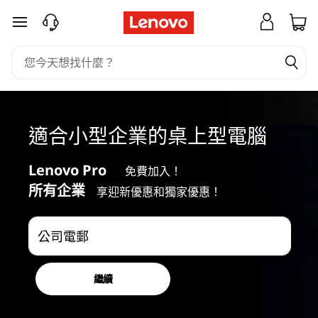
小
跳至主要內容
型
企
業
適合小型企業的桌上型電腦
桌
Lenovo Pro
免費加入！
上
所有企業
享迎新優惠和獨家優惠！
型
公司電郵
電
腦
繼續