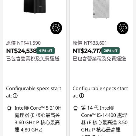
原價
NT$41,590
原價
NT$33,601
NT$24,538
NT$24,717
41% off
26% off
已包含營業稅及免費運送
已包含營業稅及免費運送
即時折扣： :
-
即時折扣： :
-
NT$17,052
NT$8,884
Configurable specs start
Configurable specs start
at:
at:
Intel® Core™ 5 210H
第 14 代 Intel®
處理器 (E 核心最高達
Core™ i5-14400 處理
3.60 GHz P 核心最高
器 (E 核心最高達 3.50
達 4.80 GHz)
GHz P 核心最高達