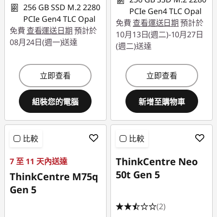
256 GB SSD M.2 2280
PCIe Gen4 TLC Opal
PCIe Gen4 TLC Opal
免費
查看運送日期
預計於
免費
查看運送日期
預計於
10月13日(週二)-10月27日
08月24日(週一)送達
(週二)送達
立即查看
立即查看
組裝您的電腦
新增至購物車
比較
比較
ThinkCentre Neo
7 至 11 天內送達
50t Gen 5
ThinkCentre M75q
Gen 5
(2)