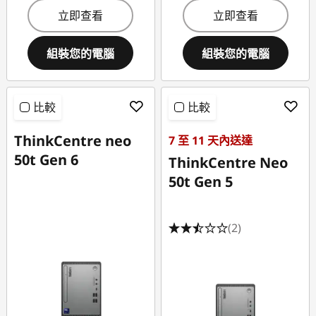
立即查看
立即查看
組裝您的電腦
組裝您的電腦
比較
比較
ThinkCentre neo
7 至 11 天內送達
50t Gen 6
ThinkCentre Neo
50t Gen 5
(2)