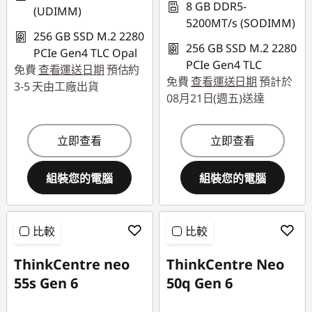
8 GB DDR5-
(UDIMM)
5200MT/s (SODIMM)
256 GB SSD M.2 2280
256 GB SSD M.2 2280
PCIe Gen4 TLC Opal
PCIe Gen4 TLC
免費
查看運送日期
預估約
免費
查看運送日期
預計於
3-5 天由工廠出貨
08月21日(週五)送達
立即查看
立即查看
組裝您的電腦
組裝您的電腦
比較
比較
ThinkCentre neo
ThinkCentre Neo
55s Gen 6
50q Gen 6