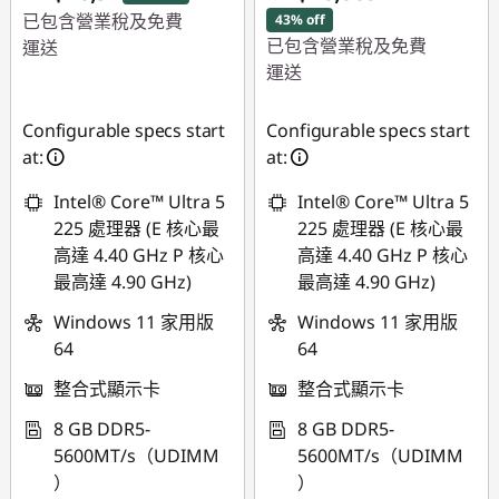
已包含營業稅及免費
43% off
已包含營業稅及免費
運送
運送
即時折扣： :
-
即時折扣： :
-
NT$22,112
Configurable specs start
Configurable specs start
NT$18,919
或
at:
at:
或
eCoupon 折扣 :
-
Intel® Core™ Ultra 5
Intel® Core™ Ultra 5
eCoupon 折扣 :
-
NT$25,280
225 處理器 (E 核心最
225 處理器 (E 核心最
NT$20,522
高達 4.40 GHz P 核心
高達 4.40 GHz P 核心
*以上優惠僅能擇一使
最高達 4.90 GHz)
最高達 4.90 GHz)
*以上優惠僅能擇一使
用
用
Windows 11 家用版
Windows 11 家用版
使用優惠券 :
64
64
使用優惠券 :
THINKSPECIALTW
整合式顯示卡
整合式顯示卡
THINKSPECIALTW
8 GB DDR5-
8 GB DDR5-
5600MT/s（UDIMM
5600MT/s（UDIMM
）
）