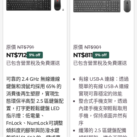
原價
NT$791
原價
NT$901
NT$712
NT$811
9% off
9% off
已包含營業稅及免費運送
已包含營業稅及免費運送
即時折扣： :
-NT$79
即時折扣： :
-NT$90
可靠的 2.4 GHz 無線連線
有線 USB-A 連線：透過
鍵盤和滑鼠均採用 65% 的
簡單的有線 USB-A 連線
消費後再生塑膠，實現生
實現可靠穩定的效能
態環保半高型 2.5 區鍵盤配
整合式手機支架，透過
置，打字更輕鬆鍵盤 LED
內建手機支架輕鬆取用
指示燈：低電量、
手機，保持桌面井然有
FnLock、NumLock可調整
序
傾斜度的腳架與防潑水鍵
纖薄的 2.5 區鍵盤配備