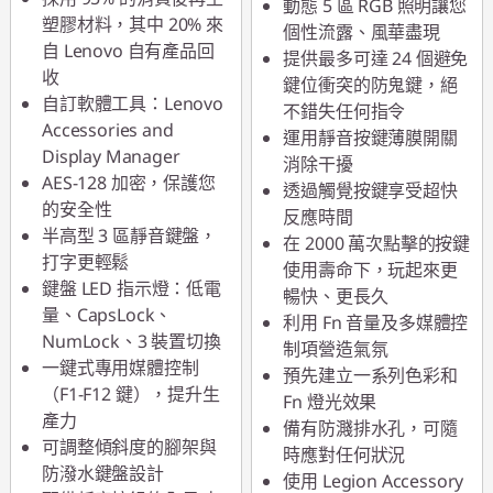
動態 5 區 RGB 照明讓您
塑膠材料，其中 20% 來
個性流露、風華盡現
自 Lenovo 自有產品回
提供最多可達 24 個避免
收
鍵位衝突的防鬼鍵，絕
自訂軟體工具：Lenovo
不錯失任何指令
Accessories and
運用靜音按鍵薄膜開關
Display Manager
消除干擾
AES-128 加密，保護您
透過觸覺按鍵享受超快
的安全性
反應時間
半高型 3 區靜音鍵盤，
在 2000 萬次點擊的按鍵
打字更輕鬆
使用壽命下，玩起來更
鍵盤 LED 指示燈：低電
暢快、更長久
量、CapsLock、
利用 Fn 音量及多媒體控
NumLock、3 裝置切換
制項營造氣氛
一鍵式專用媒體控制
預先建立一系列色彩和
（F1-F12 鍵），提升生
Fn 燈光效果
產力
備有防濺排水孔，可隨
可調整傾斜度的腳架與
時應對任何狀況
防潑水鍵盤設計
使用 Legion Accessory