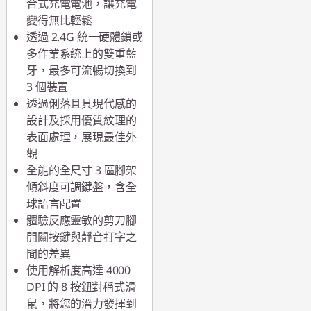
合式充電電池，讓充電
變得無比輕鬆
透過 2.4G 統一硬體鎖或
多作業系統上的雙重藍
牙，最多可流暢切換到
3 個裝置
透過俐落且具現代感的
設計及採用優質紋理的
表面處理，展現最佳外
觀
全能的全尺寸 3 區腳架
傾斜度可調鍵盤，含全
球語言配置
體驗反應靈敏的剪刀腳
開關按鍵與靜音打字之
間的差異
使用解析度高達 4000
DPI 的 8 按鈕對稱式滑
鼠，將您的潛力發揮到