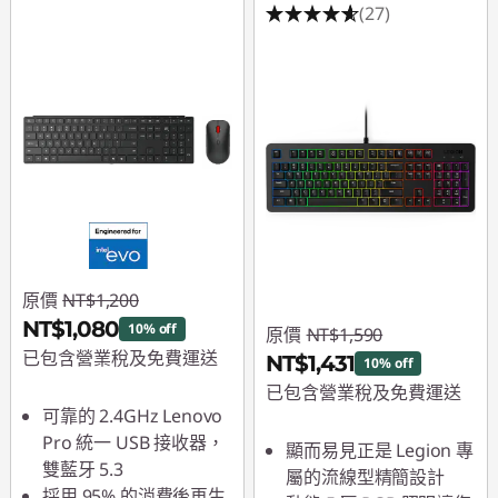
(27)
原價
NT$1,200
NT$1,080
10% off
原價
NT$1,590
已包含營業稅及免費運送
NT$1,431
10% off
已包含營業稅及免費運送
即時折扣： :
-NT$120
可靠的 2.4GHz Lenovo
即時折扣： :
-NT$159
Pro 統一 USB 接收器，
顯而易見正是 Legion 專
雙藍牙 5.3
屬的流線型精簡設計
採用 95% 的消費後再生