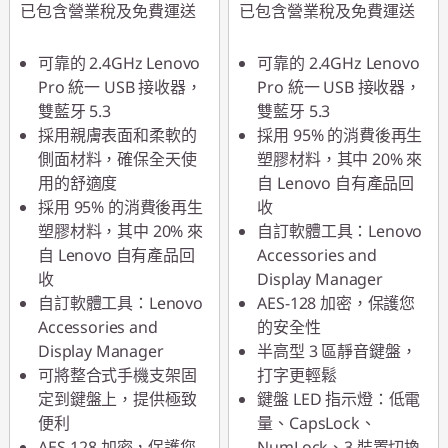
已包含營業稅及免費運送
已包含營業稅及免費運送
即時折扣： :
-NT$160
即時折扣： :
-NT$170
可靠的 2.4GHz Lenovo
可靠的 2.4GHz Lenovo
Pro 統一 USB 接收器，
Pro 統一 USB 接收器，
雙藍牙 5.3
雙藍牙 5.3
採用親膚表面和柔軟的
採用 95% 的消費後再生
側面材料，確保全天使
塑膠材料，其中 20% 來
用的舒適度
自 Lenovo 自有產品回
採用 95% 的消費後再生
收
塑膠材料，其中 20% 來
自訂軟體工具：Lenovo
自 Lenovo 自有產品回
Accessories and
收
Display Manager
自訂軟體工具：Lenovo
AES-128 加密，保護您
Accessories and
的安全性
Display Manager
半高型 3 區靜音鍵盤，
可將整合式手機支架固
打字更輕鬆
定到鍵盤上，提供極致
鍵盤 LED 指示燈：低電
便利
量、CapsLock、
AES-128 加密，保護您
NumLock、3 裝置切換