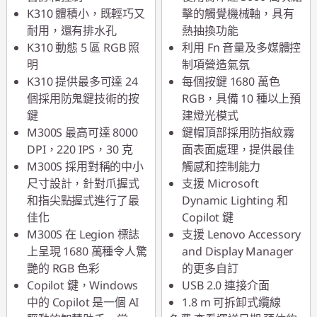
K310 體積小，既輕巧又
擊的觸覺機械軸，具有
耐用，還有排水孔
熱抽換功能
K310 動態 5 區 RGB 照
利用 Fn 音量及多媒體控
明
制項營造氣氛
K310 提供最多可達 24
每個按鍵 1680 萬色
個採用防鬼鍵技術的按
RGB，具備 10 種以上預
鍵
建燈光模式
M300S 最高可達 8000
鍵帽頂部採用防指紋霧
DPI，220 IPS，30 克
面表面處理，提供最佳
M300S 採用對稱的中小
觸感和控制能力
尺寸設計，針對爪握式
支援 Microsoft
和指尖點握式進行了最
Dynamic Lighting 和
佳化
Copilot 鍵
M300S 在 Legion 標誌
支援 Lenovo Accessory
上呈現 1680 萬種令人驚
and Display Manager
艷的 RGB 色彩
的更多自訂
Copilot 鍵，Windows
USB 2.0 連接介面
中的 Copilot 是一個 AI
1.8 m 可拆卸式纜線