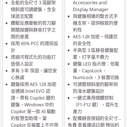
全能的全尺寸 3 區腳架
Accessories and
傾斜度可調鍵盤，含全
Display Manager
球語言配置
與鍵盤相連的整合式手
體驗反應靈敏的剪刀腳
機支架，提供極致的便
開關按鍵與靜音打字之
利性
間的差異
AES-128 加密，保護您
採用 65% PCC 的環保設
的安全性
計
半高型 3 區靜音鍵盤配
透過可程式化的功能打
置，打字毫不費力
造個人設定
鍵盤 LED 指示燈：低電
享有 3 年 保固，讓您安
量、CapsLock、
心無虞
NumLock、3 裝置切換
鍵盤採用 AES 128 加密
可調整傾斜度的腳架與
並通過 Intel EVO 認
防潑水鍵盤設計
證。帶有 Copilot 鍵的
一鍵式專用媒體控制
鍵盤，Windows 中的
（F1-F12 鍵），提升生
Copilot 是一款 AI 驅動
產力
的智慧型助理。當
配備靜音按鈕的全尺寸
...
Copilot 在裝置上不可用
免費
查看運送日期
預估約