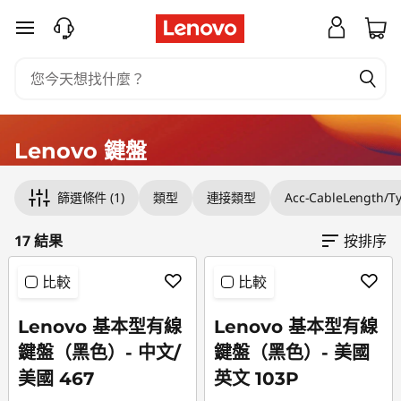
L
跳至主要內容
e
n
o
Lenovo 鍵盤
v
Original Price 420.00 TWD Discounted Price 
Original Price 490.00 TWD Discounted Price 
Original Price 490.00 TWD Discounted Price 
Original Price 692.00 TWD Discounted Price 
Original Price 791.00 TWD Discounted Price 
Original Price 901.00 TWD Discounted Price 8
Original Price 1100.00 TWD Discounted Price
Original Price 1200.00 TWD Discounted Price
Original Price 1200.00 TWD Discounted Price
Original Price 1590.00 TWD Discounted Price
Original Price 1601.00 TWD Discounted Price 
Original Price 1701.00 TWD Discounted Price 
Original Price 1841.00 TWD Discounted Price 
Original Price 1900.00 TWD Discounted Price
Original Price 1900.00 TWD Discounted Price
Original Price 1990.00 TWD Discounted Price
Original Price 2850.00 TWD Discounted Price
篩選條件
(1)
類型
連接類型
Acc-CableLength/T
o
17 結果
按排序
鍵
比較
比較
盤
|
Lenovo 基本型有線
Lenovo 基本型有線
鍵盤（黑色）- 中文/
鍵盤（黑色）- 美國
最
美國 467
英文 103P