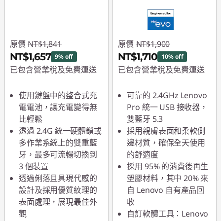
原價
NT$1,841
原價
NT$1,900
NT$1,657
NT$1,710
9% off
10% off
已包含營業稅及免費運送
已包含營業稅及免費運送
即時折扣： :
-NT$184
即時折扣： :
-NT$190
使用鍵盤中的整合式充
可靠的 2.4GHz Lenovo
電電池，讓充電變得無
Pro 統一 USB 接收器，
比輕鬆
雙藍牙 5.3
透過 2.4G 統一硬體鎖或
採用親膚表面和柔軟側
多作業系統上的雙重藍
邊材質，確保全天使用
牙，最多可流暢切換到
的舒適度
3 個裝置
採用 95% 的消費後再生
透過俐落且具現代感的
塑膠材料，其中 20% 來
設計及採用優質紋理的
自 Lenovo 自有產品回
表面處理，展現最佳外
收
觀
自訂軟體工具：Lenovo