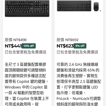
原價
NT$490
原價
NT$692
NT$441
NT$623
10% off
9% off
已包含營業稅及免費運送
已包含營業稅及免費運送
即時折扣： :
-NT$49
即時折扣： :
-NT$69
全尺寸 3 區鍵盤配置橡膠
可靠的 2.4 GHz 無線連線
圓頂開關按鍵可調整傾斜
鍵盤和滑鼠均採用 65% 的
度的腳架提供多種語言配
消費後再生塑膠，實現生
置帶有 Copilot 鍵的鍵盤，
態環保半高型 2.5 區鍵盤配
Windows 中的 Copilot 是
置，打字更輕鬆鍵盤 LED
一款 AI 驅動的智慧型助
指示燈：低電量、
理。當 Copilot 在裝置上不
FnLock、NumLock可調整
可用或未啟用時，按
傾斜度的腳架與防潑水鍵