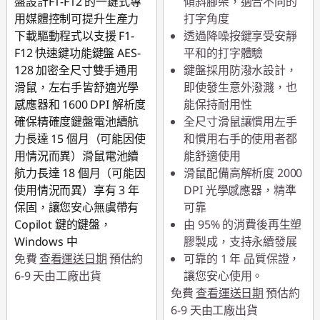
盤設計F1-F12 的一鍵式專
傾斜腳架，適合不同的
用媒體控制可提升生產力
打字角度
下載驅動程式以支援 F1-
透過降噪按鍵享受安靜
F12 快速鍵功能鍵盤 AES-
平和的打字體驗
128 加密全尺寸雙手通用
鍵盤採用防潑水設計，
滑鼠，左右手皆舒適光學
即使發生意外潑濺，也
感應器和 1600 DPI 解析度
能保持耐用性
確保精確度鍵盤電池續航
全尺寸滑鼠讓慣用左手
力長達 15 個月（可能因使
和慣用右手的使用者都
用情況而異）滑鼠電池續
能舒適使用
航力長達 18 個月（可能因
滑鼠配備高解析度 2000
使用情況而異）享有 3 年
DPI 光學感應器，精準
保固，讓您安心無虞帶有
可靠
Copilot 鍵的鍵盤，
由 95% 的消費後再生塑
Windows 中
膠製成，支持永續發展
免費
查看運送日期
預估約
可靠的 1 年 品質保證，
6-9 天由工廠出貨
讓您安心使用。
免費
查看運送日期
預估約
6-9 天由工廠出貨