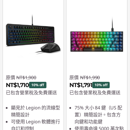
原價
NT$1,900
原價
NT$1,990
NT$1,710
NT$1,791
10% off
10% off
已包含營業稅及免費運送
已包含營業稅及免費運送
即時折扣： :
-NT$190
即時折扣： :
-NT$199
顯見於 Legion 的流線型
75% 大小 84 鍵（US 配
精簡設計
置）精簡設計。包含方
可使用 Legion 軟體進行
向鍵和功能鍵
自訂和控制
使用壽命達 5000 萬次點