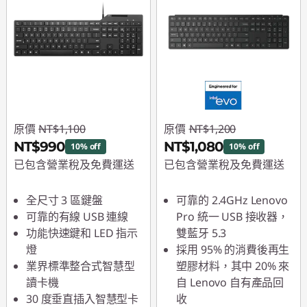
原價
NT$1,100
原價
NT$1,200
NT$990
NT$1,080
10% off
10% off
已包含營業稅及免費運送
已包含營業稅及免費運送
即時折扣： :
-NT$110
即時折扣： :
-NT$120
全尺寸 3 區鍵盤
可靠的 2.4GHz Lenovo
可靠的有線 USB 連線
Pro 統一 USB 接收器，
功能快速鍵和 LED 指示
雙藍牙 5.3
燈
採用 95% 的消費後再生
業界標準整合式智慧型
塑膠材料，其中 20% 來
讀卡機
自 Lenovo 自有產品回
30 度垂直插入智慧型卡
收