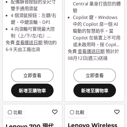
配備靜音按鈕的全尺寸
Central 量身打造您的體
雙手通用滑鼠
驗
4 個滑鼠按鈕：左鍵/右
Copilot 鍵，Windows
鍵、中鍵滾輪、DPI
中的 Copilot 是一個 AI
4 向滾輪可實現最大控
驅動的智慧助手。當
制（上/下/左/右）
...
Copilot 在裝置上不可用
免費
查看運送日期
預估約
或未啟用時，按 Copil
...
6-9 天由工廠出貨
免費
查看運送日期
預計於
08月12日(週三)送達
立即查看
立即查看
新增至購物車
新增至購物車
比較
比較
Lenovo Wireless
Lenovo 700 現代