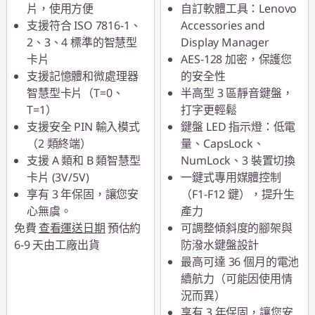
片，使用方便
自訂軟體工具：Lenovo
支援符合 ISO 7816-1、
Accessories and
2、3、4 標準的智慧型
Display Manager
卡片
AES-128 加密，保護您
支援記憶體和微處理器
的安全性
智慧型卡片（T=0、
半高型 3 區靜音鍵盤，
T=1）
打字更輕鬆
支援安全 PIN 輸入模式
鍵盤 LED 指示燈：低電
（2 類終端）
量、CapsLock、
支援 A 類和 B 類智慧型
NumLock、3 裝置切換
卡片 (3V/5V)
一鍵式專用媒體控制
享有 3 年保固，讓您安
（F1-F12 鍵），提升生
心無虞。
產力
免費
查看運送日期
預估約
可調整傾斜度的腳架與
6-9 天由工廠出貨
防潑水鍵盤設計
最高可達 36 個月的電池
續航力（可能因使用情
況而異）
享有 3 年保固，讓您安