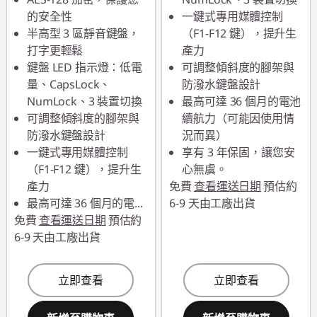
的安全性
一鍵式專用媒體控制
半高型 3 區靜音鍵盤，
（F1-F12 鍵），提升生
打字更輕鬆
產力
鍵盤 LED 指示燈：低電
可調整傾斜度的腳架與
量、CapsLock、
防潑水鍵盤設計
NumLock、3 裝置切換
最高可達 36 個月的電池
可調整傾斜度的腳架與
續航力（可能因使用情
防潑水鍵盤設計
況而異）
一鍵式專用媒體控制
享有 3 年保固，讓您安
（F1-F12 鍵），提升生
心無虞。
產力
免費
查看運送日期
預估約
最高可達 36 個月的電
...
6-9 天由工廠出貨
免費
查看運送日期
預估約
6-9 天由工廠出貨
立即查看
立即查看