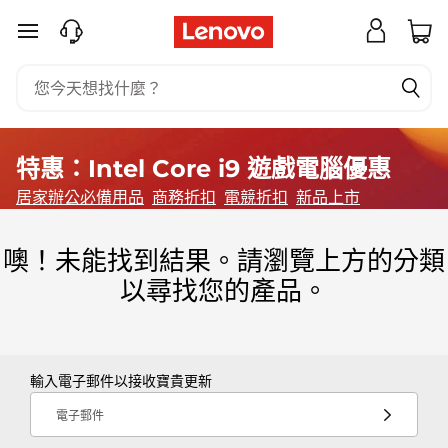
I
跳至主要內容
9
電
競
特惠：Intel Core i9 遊戲電腦優惠
P
居家辦公必備用品
商務折扣
電競折扣
新品上市
C
噢！未能找到結果。請瀏覽上方的分類
|
以尋找您的產品。
i
9
輸入電子郵件以接收寶貴更新
電
電子郵件