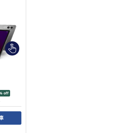
% off
車