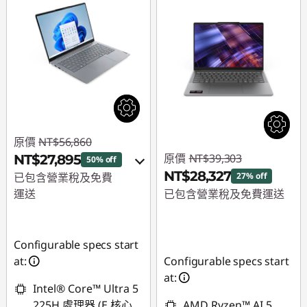
原價
NT$56,860
原價
NT$39,303
NT$27,895
50% off
NT$28,327
已包含營業稅及免費
27% off
運送
已包含營業稅及免費運送
即時折扣： :
-
即時折扣： :
-
NT$28,965
NT$10,976
Configurable specs start
或
at:
Configurable specs start
at:
eCoupon 折扣 :
-
Intel® Core™ Ultra 5
NT$26,273
225H 處理器 (E 核心
AMD Ryzen™ AI 5