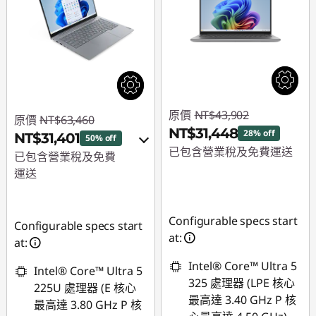
原價
NT$43,902
原價
NT$63,460
NT$31,448
28% off
NT$31,401
50% off
已包含營業稅及免費運送
已包含營業稅及免費
運送
即時折扣： :
-
NT$12,454
即時折扣： :
-
NT$32,059
Configurable specs start
Configurable specs start
at:
或
at:
Intel® Core™ Ultra 5
eCoupon 折扣 :
-
Intel® Core™ Ultra 5
325 處理器 (LPE 核心
NT$29,007
225U 處理器 (E 核心
最高達 3.40 GHz P 核
最高達 3.80 GHz P 核
*以上優惠僅能擇一使