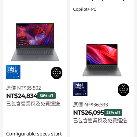
設
Copilot+ PC
計
的
計
算
機
原價
NT$35,502
NT$24,834
30% off
已包含營業稅及免費運送
原價
NT$36,303
NT$26,095
28% off
即時折扣： :
-
已包含營業稅及免費運送
NT$10,668
即時折扣： :
-
Configurable specs start