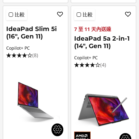
比較
比較
IdeaPad Slim 5i
7 至 11 天內送達
(16", Gen 11)
IdeaPad 5a 2-in-1
(14", Gen 11)
Copilot+ PC
(8)
Copilot+ PC
(4)