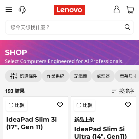
專
跳至主要內容
為
人
工
SHOP
Select Computers Engineered for AI Professionals.
智
Original Price 35502.00 TWD Discounted Pri
Original Price 36303.00 TWD Discounted Pri
Original Price 56860.00 TWD Discounted Pri
Original Price 39303.00 TWD Discounted Pric
Original Price 63702.00 TWD Discounted Pri
Original Price 51076.00 TWD Discounted Pric
Original Price 55259.00 TWD Discounted Pri
Original Price 48659.00 TWD Discounted Pri
Original Price 44202.00 TWD Discounted Pri
Original Price 29992.00 TWD Discounted Pri
Original Price 44402.00 TWD Discounted Pri
Original Price 42859.00 TWD Discounted Pri
Original Price 76802.00 TWD Discounted Pri
Original Price 59156.00 TWD Discounted Pric
Original Price 42903.00 TWD Discounted Pri
Original Price 45602.00 TWD Discounted Pri
Original Price 66073.00 TWD Discounted Pric
Original Price 42503.00 TWD Discounted Pric
Original Price 63460.00 TWD Discounted Pric
Original Price 43902.00 TWD Discounted Pri
慧
篩選條件
作業系統
記憶體
處理器
螢幕尺寸
專
193 結果
按排序
業
比較
比較
人
IdeaPad Slim 3i
新品上架
(17", Gen 11)
IdeaPad Slim 5i
士
Ultra (14", Gen11)