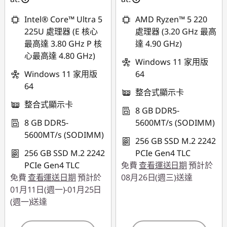
或
Intel® Core™ Ultra 5
AMD Ryzen™ 5 220
eCoupon 折扣 :
-
225U 處理器 (E 核心
處理器 (3.20 GHz 最高
NT$25,613
最高達 3.80 GHz P 核
達 4.90 GHz)
心最高達 4.80 GHz)
*以上優惠僅能擇一使
Windows 11 家用版
用
Windows 11 家用版
64
64
整合式顯示卡
使用優惠券 :
整合式顯示卡
THINKSPECIALTW
8 GB DDR5-
8 GB DDR5-
5600MT/s (SODIMM)
5600MT/s (SODIMM)
256 GB SSD M.2 2242
256 GB SSD M.2 2242
PCIe Gen4 TLC
PCIe Gen4 TLC
免費
查看運送日期
預計於
免費
查看運送日期
預計於
08月26日(週三)送達
01月11日(週一)-01月25日
(週一)送達