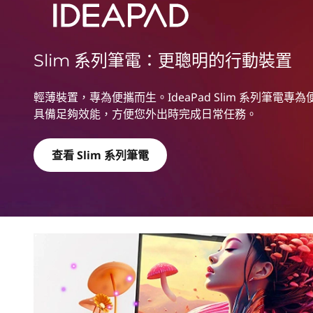
a
d
S
Slim 系列筆電：更聰明的行動裝置
l
輕薄裝置，專為便攜而生。IdeaPad Slim 系列筆電
i
具備足夠效能，方便您外出時完成日常任務。
m
查看 Slim 系列筆電
系
列
筆
電
|