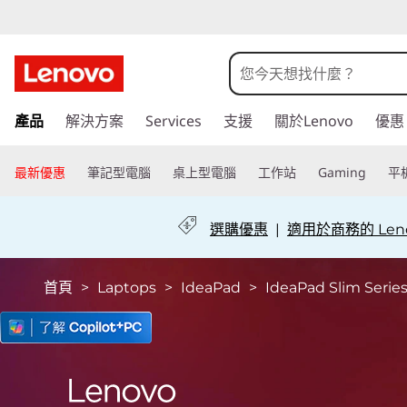
L
e
n
跳
o
產品
解決方案
Services
支援
關於Lenovo
優惠
至
主
v
要
最新優惠
筆記型電腦
桌上型電腦
工作站
Gaming
平
o
內
容
I
選購優惠
|
適用於商務的 Leno
d
首頁
>
Laptops
>
IdeaPad
>
IdeaPad Slim Serie
e
a
P