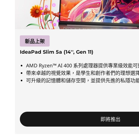
輕
薄
筆
新品上架
電
IdeaPad Slim 5a (14'', Gen 11)
，
AMD Ryzen™ AI 400 系列處理器提供專業級效能可選
帶來卓越的視覺效果，是學生和創作者們的理想選
適
可升級的記憶體和儲存空間，並提供先進的私隱功
合
工
作
即將推出
和