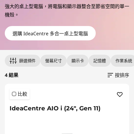
C
強大的桌上型電腦，將電腦和顯示器整合至節省空間的單一
e
機殼。
n
選購 IdeaCentre 多合一桌上型電腦
t
r
Original Price 26076.00 undefined Discounted Price 26076.
Original Price 26822.00 undefined Discounted Price 26822.
Original Price 25031.00 undefined Discounted Price 25031.
Original Price 28011.00 undefined Discounted Price 28011.
篩選條件
螢幕尺寸
顯示卡
記憶體
作業系統
e
4 結果
按排序
多
合
比較
一
IdeaCentre AIO i (24", Gen 11)
桌