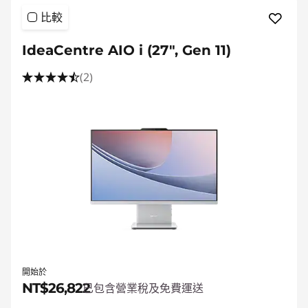
能
比較
多
IdeaCentre AIO i (27", Gen 11)
合
(2)
一
桌
上
型
電
腦
開始於
NT$26,822
已包含營業稅及免費運送