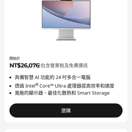
上
型
電
腦
|
開始於
可
NT$26,076
已包含營業稅及免費運送
具備智慧 AI 功能的 24 吋多合一電腦
靠
®
透過 Intel
Core™ Ultra 處理器提高效率和速度
的
寬敞的顯示器、最佳化散熱和 Smart Storage
多
選購
功