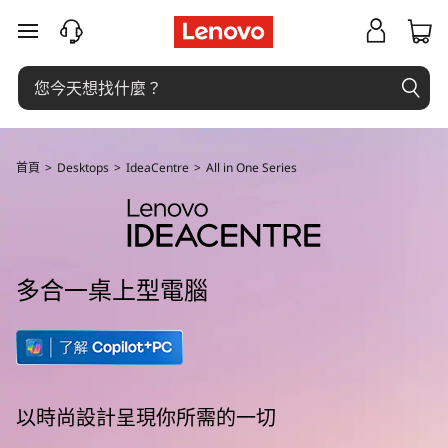
L
跳至主要內容
e
n
o
首頁
>
Desktops
>
IdeaCentre
>
All in One Series
v
o
I
多合一桌上型電腦
d
e
a
以時尚設計呈現你所需的一切