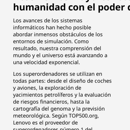
humanidad con el poder 
|
P
Los avances de los sistemas
informáticos han hecho posible
r
abordar inmensos obstáculos de los
entornos de simulación. Como
o
resultado, nuestra comprensión del
mundo y el universo está avanzando a
v
una velocidad exponencial.
e
Los superordenadores se utilizan en
e
todas partes: desde el diseño de coches
y aviones, la exploración de
d
yacimientos petrolíferos y la evaluación
de riesgos financieros, hasta la
o
cartografía del genoma y la previsión
meteorológica. Según TOP500.org,
r
Lenovo es el proveedor de
superordenadores número 1 del