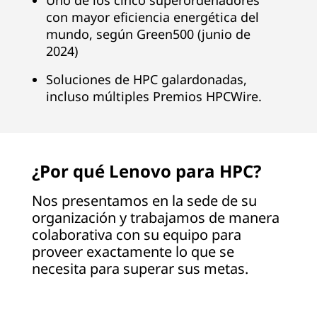
Uno de los cinco superordenadores
con mayor eficiencia energética del
s
mundo, según Green500 (junio de
u
2024)
p
Soluciones de HPC galardonadas,
incluso múltiples Premios HPCWire.
e
r
¿Por qué Lenovo para HPC?
o
Nos presentamos en la sede de su
r
organización y trabajamos de manera
d
colaborativa con su equipo para
proveer exactamente lo que se
e
necesita para superar sus metas.
n