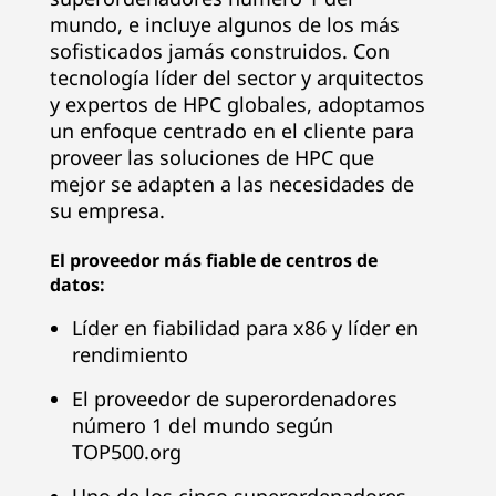
n
mundo, e incluye algunos de los más
ú
sofisticados jamás construidos. Con
tecnología líder del sector y arquitectos
m
y expertos de HPC globales, adoptamos
un enfoque centrado en el cliente para
e
proveer las soluciones de HPC que
mejor se adapten a las necesidades de
r
su empresa.
o
El proveedor más fiable de centros de
datos:
u
Líder en fiabilidad para x86 y líder en
n
rendimiento
o
El proveedor de superordenadores
número 1 del mundo según
d
TOP500.org
e