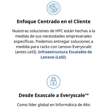
a
d
Enfoque Centrado en el Cliente
o
Nuestras soluciones de HPC están hechas a la
r
medida de sus necesidades empresariales
específicas. Podemos entregar soluciones a
e
medida para racks con Lenovo Everyscale
(antes LeSI).
Infraestructura Escalable de
s
Lenovo (LeSI)
.
e
n
t
o
Desde Exascale a Everyscale™
d
Como líder global en Informática de Alto