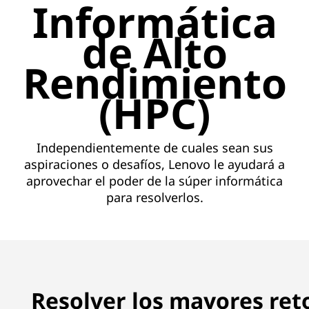
H
Informática
P
de Alto
C
Rendimiento
d
(HPC)
e
L
Independientemente de cuales sean sus
aspiraciones o desafíos, Lenovo le ayudará a
e
aprovechar el poder de la súper informática
para resolverlos.
n
o
v
o
Resolver los mayores reto