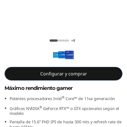
P
a
d
G
IdeaPad Gaming 3i Gen 6 (15" Intel)
+8
a
m
i
Configurar y comprar
n
Máximo rendimiento gamer
g
®
Potentes procesadores Intel
Core™ de 11va generación
3
®
Gráficos NVIDIA
GeForce RTX™ o GTX opcionales según el
modelo
i
Pantalla de 15.6” FHD IPS de hasta 300 nits y refresh rate de
hasta 165Hz