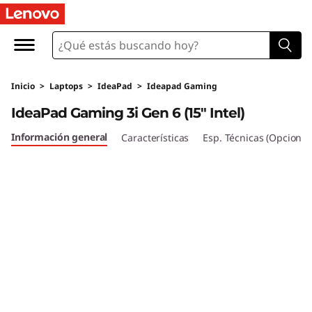
L
a
p
Inicio
>
Laptops
>
IdeaPad
>
Ideapad Gaming
t
IdeaPad Gaming 3i Gen 6 (15" Intel)
o
Información general
Características
Esp. Técnicas (Opcional
p
I
d
e
a