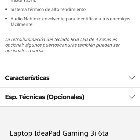
6
Sistema térmico de alto rendimiento
t
Audio Nahimic envolvente para identificar a tus enemigos
fácilmente
a
La retroiluminación del teclado RGB LED de 4 zonas es
opcional; algunos puertos/ranuras también pueden ser
(
opcionales o variar
1
5
Características
.
Esp. Técnicas (Opcionales)
Juega como nunca antes
6
Juega, graba y transmite simultáneamente sin
"
®
limitaciones gracias procesadores hasta Intel
Procesador (opcionales)
Core™ i7 de 11va generación: optimizados para
,
Laptop IdeaPad Gaming 3i 6ta
rendir al máximo. Juega la mayoría de juegos
®