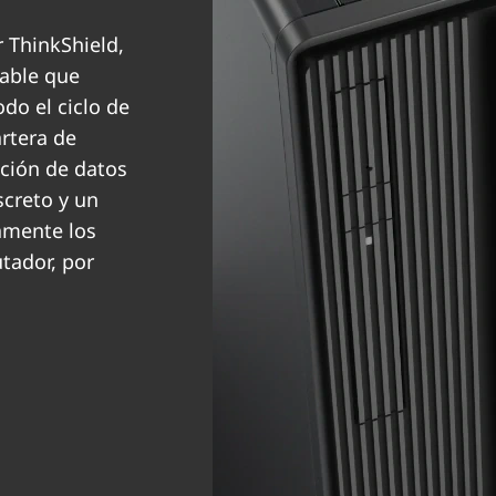
 ThinkShield,
zable que
do el ciclo de
artera de
ación de datos
screto y un
camente los
tador, por