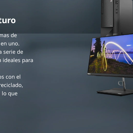
o
turo
emas de
 en uno.
a serie de
 ideales para
os con el
reciclado,
 lo que