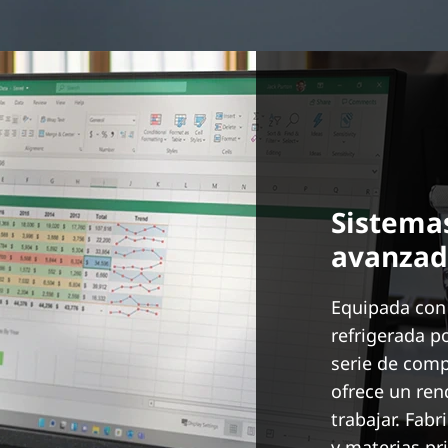
Sistemas
avanzad
Equipada con 
refrigerada po
serie de com
ofrece un ren
trabajar. Fab
y materias pr