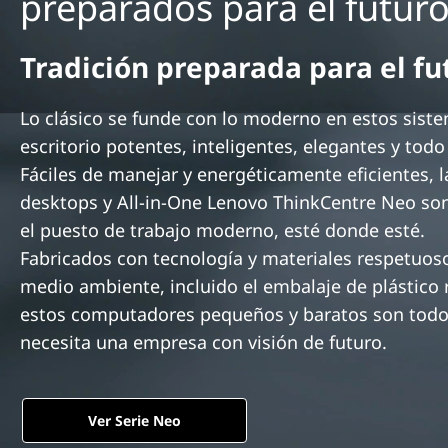
preparados para el futur
n
c
i
Tradición preparada para el fu
p
a
Lo clásico se funde con lo moderno en estos sist
l
escritorio potentes, inteligentes, elegantes y todo
Fáciles de manejar y energéticamente eficientes, l
desktops y All-in-One Lenovo ThinkCentre Neo son
el puesto de trabajo moderno, esté donde esté.
Fabricados con tecnología y materiales respetuos
medio ambiente, incluido el embalaje de plástico 
estos computadores pequeños y baratos son todo
necesita una empresa con visión de futuro.
Ver Serie Neo