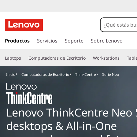
I
r
Productos
Servicios
Soporte
Sobre Lenovo
a
l
Laptops
Computadoras de Escritorio
Workstations
Tabl
c
o
n
Inicio
Computadoras de Escritorio
ThinkCentre
Serie Neo
t
e
n
i
d
Lenovo ThinkCentre Neo S
o
p
desktops & All-in-One
r
i