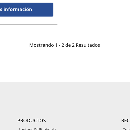
s información
Mostrando
1 -
2
de
2
Resultados
PRODUCTOS
RE
Laptops & Ultrabooks
Con