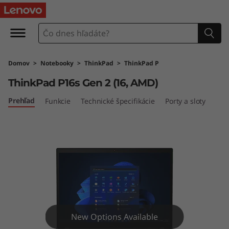
T
h
i
Domov
>
Notebooky
>
ThinkPad
>
ThinkPad P
n
ThinkPad P16s Gen 2 (16, AMD)
k
Prehľad
Funkcie
Technické špecifikácie
Porty a sloty
P
a
d
P
1
New Options Available