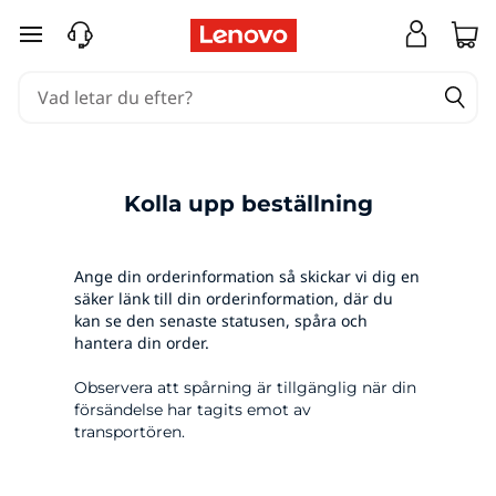
T
hoppa vidare till huvudinnehållet
r
a
c
k
Kolla upp beställning
M
Ange din orderinformation så skickar vi dig en
y
säker länk till din orderinformation, där du
kan se den senaste statusen, spåra och
hantera din order.
O
Observera att spårning är tillgänglig när din
r
försändelse har tagits emot av
transportören.
d