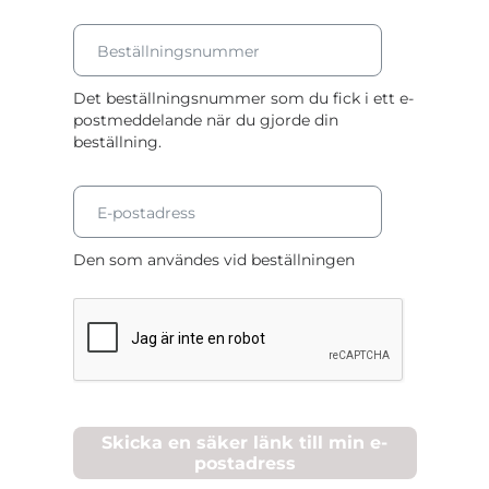
e
r
Beställningsnummer
Det beställningsnummer som du fick i ett e-
postmeddelande när du gjorde din
beställning.
E-postadress
Den som användes vid beställningen
Skicka en säker länk till min e-
postadress