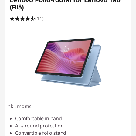
Lenovo Folio-fodral för Lenovo Tab
(Blå)
(11)
inkl. moms
Comfortable in hand
All-around protection
Convertible folio stand