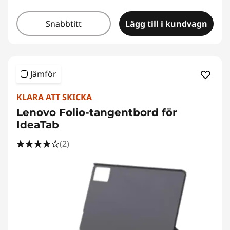
Snabbtitt
Lägg till i kundvagn
Jämför
KLARA ATT SKICKA
Lenovo Folio-tangentbord för
IdeaTab
(2)