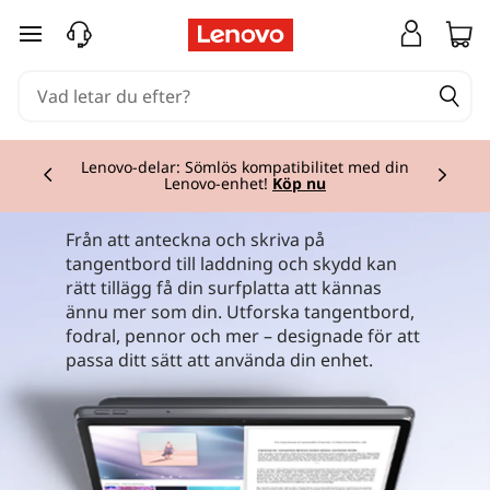
L
hoppa vidare till huvudinnehållet
e
n
Currently displaying item 2 of 3
o
Lenovo-delar: Sömlös kompatibilitet med din
Lenovo-enhet!
Köp nu
v
Från att anteckna och skriva på
o
tangentbord till laddning och skydd kan
rätt tillägg få din surfplatta att kännas
T
ännu mer som din. Utforska tangentbord,
fodral, pennor och mer – designade för att
a
passa ditt sätt att använda din enhet.
b
l