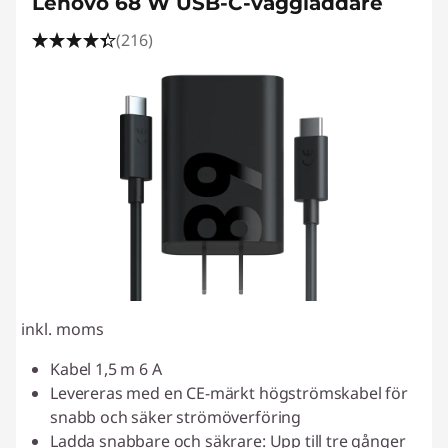
Lenovo 68 W USB-C-väggladdare
e
(216)
s
|
F
r
e
e
S
inkl. moms
h
Kabel 1,5 m 6 A
Levereras med en CE-märkt högströmskabel för
i
snabb och säker strömöverföring
Ladda snabbare och säkrare: Upp till tre gånger