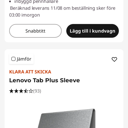
inbyggd pennhållare
Beräknad leverans 11/08 om beställning sker före
03:00 imorgon
Snabbtitt
Lägg till i kundvagn
Jämför
KLARA ATT SKICKA
Lenovo Tab Plus Sleeve
(93)