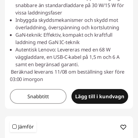
p
snabbare än standardladdare på 30 W/15 W för
vissa laddningsfaser
p
Inbyggda skyddsmekanismer och skydd mot
i
överladdning, överspänning och kortslutning
GaN-teknik: Effektiv, kompakt och kraftfull
n
laddning med GaN IC-teknik
Autentisk Lenovo: Levereras med en 68 W
g
väggladdare, en USB-C-kabel på 1,5 m och 6 A
samt en begränsad garanti.
Beräknad leverans 11/08 om beställning sker före
03:00 imorgon
Snabbtitt
Lägg till i kundvagn
Jämför