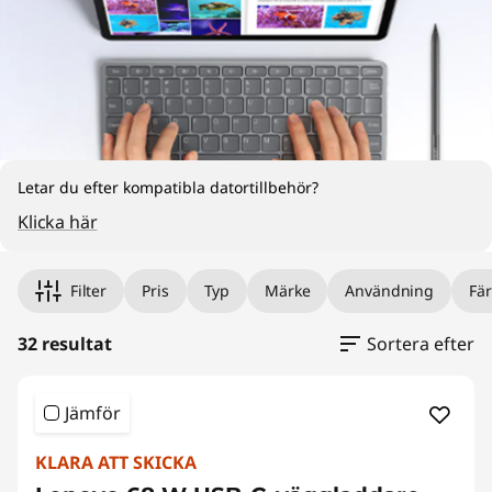
e
t
A
c
c
Letar du efter kompatibla datortillbehör?
Klicka här
e
s
Filter
Pris
Typ
Märke
Användning
Fä
s
32 resultat
Sortera efter
o
Jämför
r
KLARA ATT SKICKA
i